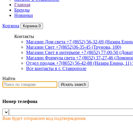
Главная
Бренды
Новинки
Корзина
Корзина
0
Контакты
Магазин Дом света +7 (8652) 56-32-69
(Назара Енина
Магазин Свет +7(8652)36-35-45
(Трунова, 100)
Магазин Свет в интерьере +7 (8652) 77-00-50
(Доват
Магазин Формула света +7 (8652) 37-27-46
(Ломонос
Отдел продаж +7(8652) 56-42-88
(Назара Енина, 11)
Все контакты в г. Ставрополе
Найти
Искать
search
Номер телефона
Вам будет отправлен код подтверждения