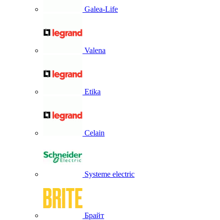
Galea-Life
Valena
Etika
Celain
Systeme electric
Брайт