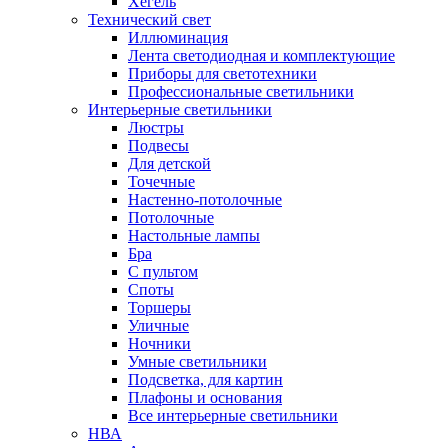
Хегель
Технический свет
Иллюминация
Лента светодиодная и комплектующие
Приборы для светотехники
Профессиональные светильники
Интерьерные светильники
Люстры
Подвесы
Для детской
Точечные
Настенно-потолочные
Потолочные
Настольные лампы
Бра
С пультом
Споты
Торшеры
Уличные
Ночники
Умные светильники
Подсветка, для картин
Плафоны и основания
Все интерьерные светильники
НВА