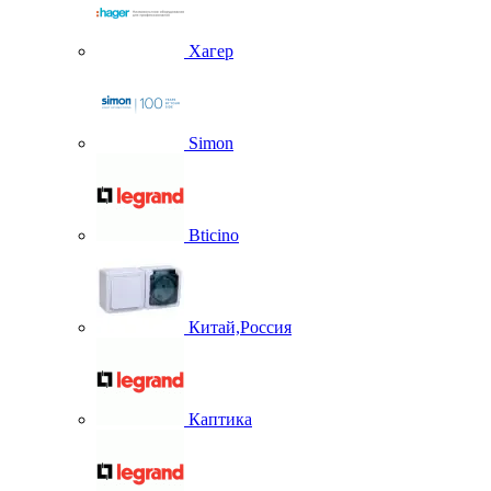
Хагер
Simon
Bticino
Китай,Россия
Каптика