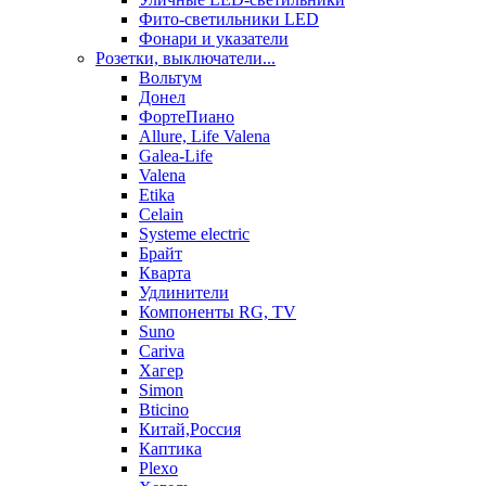
Фито-светильники LED
Фонари и указатели
Розетки, выключатели...
Вольтум
Донел
ФортеПиано
Allure, Life Valena
Galea-Life
Valena
Etika
Celain
Systeme electric
Брайт
Кварта
Удлинители
Компоненты RG, TV
Suno
Cariva
Хагер
Simon
Bticino
Китай,Россия
Каптика
Plexo