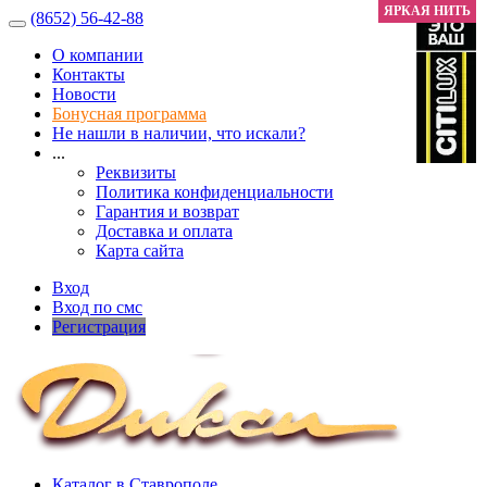
ЯРКАЯ НИТЬ
ЯРКАЯ НИТЬ
ЯРКАЯ НИТЬ
(8652) 56-42-88
О компании
Контакты
Новости
Бонусная программа
Не нашли в наличии, что искали?
...
Реквизиты
Политика конфиденциальности
Гарантия и возврат
Доставка и оплата
Карта сайта
Вход
Вход по смс
Регистрация
Каталог в Ставрополе