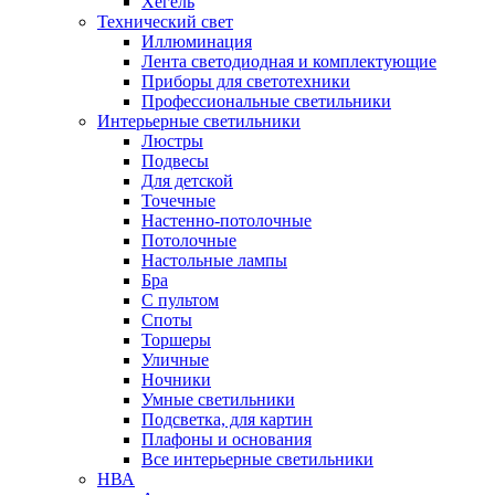
Хегель
Технический свет
Иллюминация
Лента светодиодная и комплектующие
Приборы для светотехники
Профессиональные светильники
Интерьерные светильники
Люстры
Подвесы
Для детской
Точечные
Настенно-потолочные
Потолочные
Настольные лампы
Бра
С пультом
Споты
Торшеры
Уличные
Ночники
Умные светильники
Подсветка, для картин
Плафоны и основания
Все интерьерные светильники
НВА