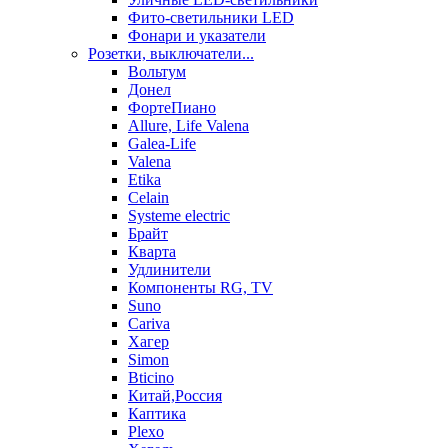
Фито-светильники LED
Фонари и указатели
Розетки, выключатели...
Вольтум
Донел
ФортеПиано
Allure, Life Valena
Galea-Life
Valena
Etika
Celain
Systeme electric
Брайт
Кварта
Удлинители
Компоненты RG, TV
Suno
Cariva
Хагер
Simon
Bticino
Китай,Россия
Каптика
Plexo