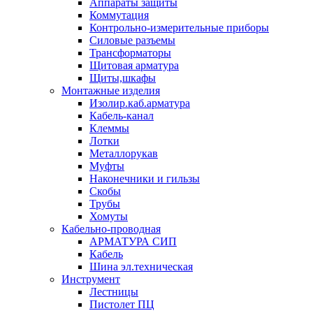
Аппараты защиты
Коммутация
Контрольно-измерительные приборы
Силовые разъемы
Трансформаторы
Щитовая арматура
Щиты,шкафы
Монтажные изделия
Изолир.каб.арматура
Кабель-канал
Клеммы
Лотки
Металлорукав
Муфты
Наконечники и гильзы
Скобы
Трубы
Хомуты
Кабельно-проводная
АРМАТУРА СИП
Кабель
Шина эл.техническая
Инструмент
Лестницы
Пистолет ПЦ