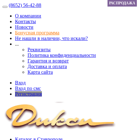
РАСПРОДАЖА
РАСПРОДАЖА
РАСПРОДАЖА
РАСПРОДАЖА
РАСПРОДАЖА
РАСПРОДАЖА
РАСПРОДАЖА
РАСПРОДАЖА
РАСПРОДАЖА
РАСПРОДАЖА
(8652) 56-42-88
О компании
Контакты
Новости
Бонусная программа
Не нашли в наличии, что искали?
...
Реквизиты
Политика конфиденциальности
Гарантия и возврат
Доставка и оплата
Карта сайта
Вход
Вход по смс
Регистрация
Каталог в Ставрополе