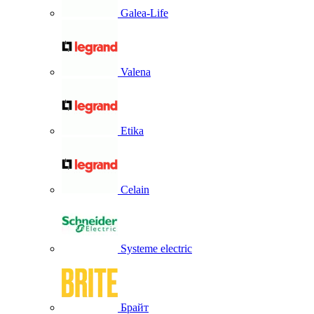
Galea-Life
Valena
Etika
Celain
Systeme electric
Брайт