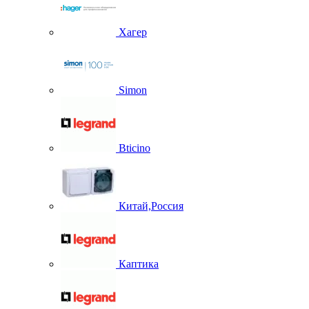
Хагер
Simon
Bticino
Китай,Россия
Каптика