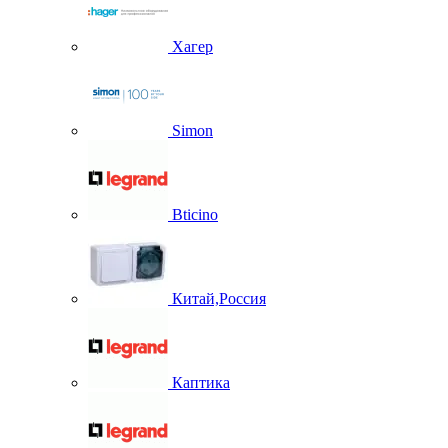
Хагер
Simon
Bticino
Китай,Россия
Каптика