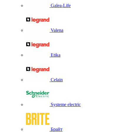
Galea-Life
Valena
Etika
Celain
Systeme electric
Брайт