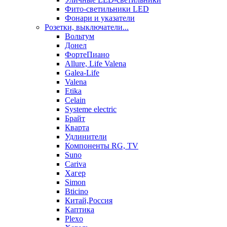
Фито-светильники LED
Фонари и указатели
Розетки, выключатели...
Вольтум
Донел
ФортеПиано
Allure, Life Valena
Galea-Life
Valena
Etika
Celain
Systeme electric
Брайт
Кварта
Удлинители
Компоненты RG, TV
Suno
Cariva
Хагер
Simon
Bticino
Китай,Россия
Каптика
Plexo