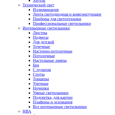
Хегель
Технический свет
Иллюминация
Лента светодиодная и комплектующие
Приборы для светотехники
Профессиональные светильники
Интерьерные светильники
Люстры
Подвесы
Для детской
Точечные
Настенно-потолочные
Потолочные
Настольные лампы
Бра
С пультом
Споты
Торшеры
Уличные
Ночники
Умные светильники
Подсветка, для картин
Плафоны и основания
Все интерьерные светильники
НВА