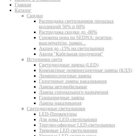
Главная
Каталог
Скидки
Распродажа светильников прошлых
коллекций 50% и 60%
Распродажа скидки до -80%
Cнижена цена на SEDNA: розетки,
выключатели, рамки...
Акция до -15% на светильники
Акция "Кабельная продукция"
Источники света
Светодиодные лампы (LED)
Компактные люминесцентные лампы (КЛЛ)
Люминесцентные лампы
Галогенные лампы накаливания
Лампы автомобильные
Лампы специального назначения
Газоразрядные лампы
Лампы накаливания
Светодиодные светильники
LED-Прожекторы
Для дома LED-светильники
Торгово-офисные LED-светильники
Трековые LED светильники
Уличные LED-светильники