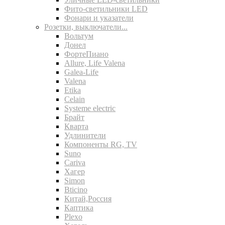
Фито-светильники LED
Фонари и указатели
Розетки, выключатели...
Вольтум
Донел
ФортеПиано
Allure, Life Valena
Galea-Life
Valena
Etika
Celain
Systeme electric
Брайт
Кварта
Удлинители
Компоненты RG, TV
Suno
Cariva
Хагер
Simon
Bticino
Китай,Россия
Каптика
Plexo