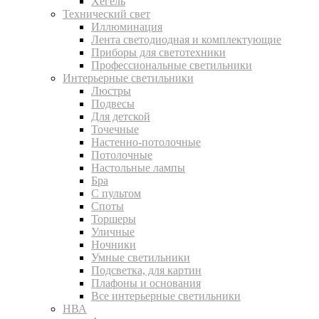
Хегель
Технический свет
Иллюминация
Лента светодиодная и комплектующие
Приборы для светотехники
Профессиональные светильники
Интерьерные светильники
Люстры
Подвесы
Для детской
Точечные
Настенно-потолочные
Потолочные
Настольные лампы
Бра
С пультом
Споты
Торшеры
Уличные
Ночники
Умные светильники
Подсветка, для картин
Плафоны и основания
Все интерьерные светильники
НВА