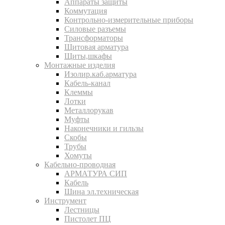
Аппараты защиты
Коммутация
Контрольно-измерительные приборы
Силовые разъемы
Трансформаторы
Щитовая арматура
Щиты,шкафы
Монтажные изделия
Изолир.каб.арматура
Кабель-канал
Клеммы
Лотки
Металлорукав
Муфты
Наконечники и гильзы
Скобы
Трубы
Хомуты
Кабельно-проводная
АРМАТУРА СИП
Кабель
Шина эл.техническая
Инструмент
Лестницы
Пистолет ПЦ