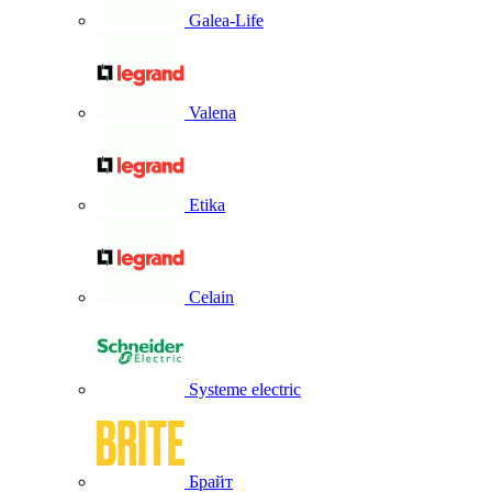
Galea-Life
Valena
Etika
Celain
Systeme electric
Брайт