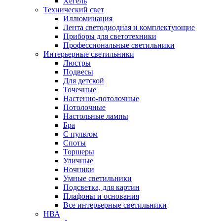
Хегель
Технический свет
Иллюминация
Лента светодиодная и комплектующие
Приборы для светотехники
Профессиональные светильники
Интерьерные светильники
Люстры
Подвесы
Для детской
Точечные
Настенно-потолочные
Потолочные
Настольные лампы
Бра
С пультом
Споты
Торшеры
Уличные
Ночники
Умные светильники
Подсветка, для картин
Плафоны и основания
Все интерьерные светильники
НВА