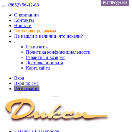
РАСПРОДАЖА
РАСПРОДАЖА
РАСПРОДАЖА
(8652) 56-42-88
О компании
Контакты
Новости
Бонусная программа
Не нашли в наличии, что искали?
...
Реквизиты
Политика конфиденциальности
Гарантия и возврат
Доставка и оплата
Карта сайта
Вход
Вход по смс
Регистрация
Каталог в Ставрополе