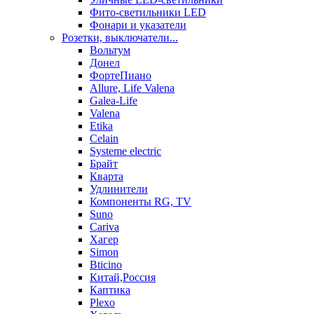
Фито-светильники LED
Фонари и указатели
Розетки, выключатели...
Вольтум
Донел
ФортеПиано
Allure, Life Valena
Galea-Life
Valena
Etika
Celain
Systeme electric
Брайт
Кварта
Удлинители
Компоненты RG, TV
Suno
Cariva
Хагер
Simon
Bticino
Китай,Россия
Каптика
Plexo