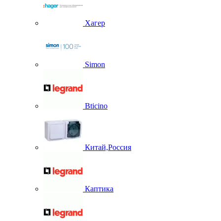
Хагер
Simon
Bticino
Китай,Россия
Каптика