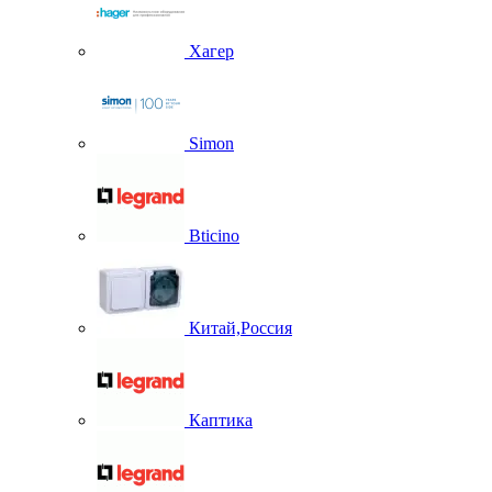
Хагер
Simon
Bticino
Китай,Россия
Каптика