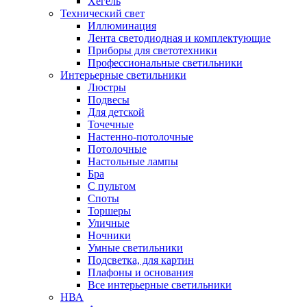
Хегель
Технический свет
Иллюминация
Лента светодиодная и комплектующие
Приборы для светотехники
Профессиональные светильники
Интерьерные светильники
Люстры
Подвесы
Для детской
Точечные
Настенно-потолочные
Потолочные
Настольные лампы
Бра
С пультом
Споты
Торшеры
Уличные
Ночники
Умные светильники
Подсветка, для картин
Плафоны и основания
Все интерьерные светильники
НВА