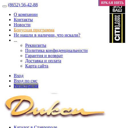
РАСПРОДАЖА
РАСПРОДАЖА
РАСПРОДАЖА
ЯРКАЯ НИТЬ
ЯРКАЯ НИТЬ
ЯРКАЯ НИТЬ
ЯРКАЯ НИТЬ
ЯРКАЯ НИТЬ
ЯРКАЯ НИТЬ
ЯРКАЯ НИТЬ
ЯРКАЯ НИТЬ
ЯРКАЯ НИТЬ
ЯРКАЯ НИТЬ
ЯРКАЯ НИТЬ
(8652) 56-42-88
О компании
Контакты
Новости
Бонусная программа
Не нашли в наличии, что искали?
...
Реквизиты
Политика конфиденциальности
Гарантия и возврат
Доставка и оплата
Карта сайта
Вход
Вход по смс
Регистрация
Каталог в Ставрополе