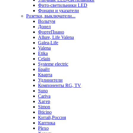
Фито-светильники LED
Фонари и указатели
Розетки, выключатели...
Вольтум
Донел
ФортеПиано
Allure, Life Valena
Galea-Life
Valena
Etika
Celain
Systeme electric
Брайт
Кварта
Удлинители
Компоненты RG, TV
Suno
Cariva
Хагер
Simon
Bticino
Китай,Россия
Каптика
Plexo