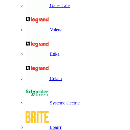
Galea-Life
Valena
Etika
Celain
Systeme electric
Брайт