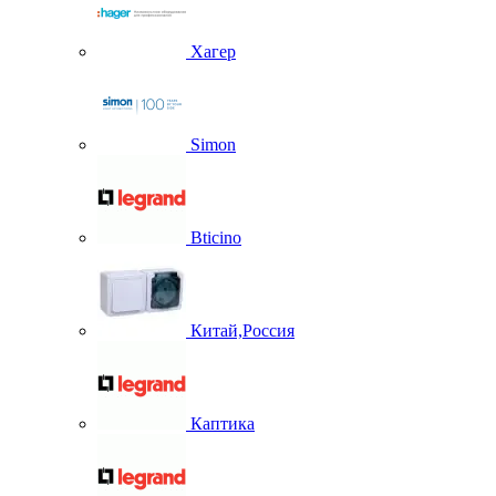
Хагер
Simon
Bticino
Китай,Россия
Каптика