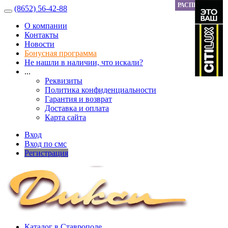
РАСПРОДАЖА
РАСПРОДАЖА
ЯРКАЯ НИТЬ
ЯРКАЯ НИТЬ
ЯРКАЯ НИТЬ
ЯРКАЯ НИТЬ
ЯРКАЯ НИТЬ
ЯРКАЯ НИТЬ
(8652) 56-42-88
О компании
Контакты
Новости
Бонусная программа
Не нашли в наличии, что искали?
...
Реквизиты
Политика конфиденциальности
Гарантия и возврат
Доставка и оплата
Карта сайта
Вход
Вход по смс
Регистрация
Каталог в Ставрополе