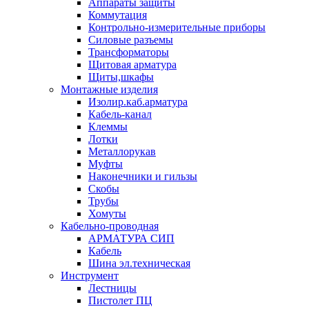
Аппараты защиты
Коммутация
Контрольно-измерительные приборы
Силовые разъемы
Трансформаторы
Щитовая арматура
Щиты,шкафы
Монтажные изделия
Изолир.каб.арматура
Кабель-канал
Клеммы
Лотки
Металлорукав
Муфты
Наконечники и гильзы
Скобы
Трубы
Хомуты
Кабельно-проводная
АРМАТУРА СИП
Кабель
Шина эл.техническая
Инструмент
Лестницы
Пистолет ПЦ