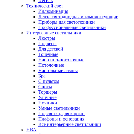
Хегель
Технический свет
Иллюминация
Лента светодиодная и комплектующие
Приборы для светотехники
Профессиональные светильники
Интерьерные светильники
Люстры
Подвесы
Для детской
Точечные
Настенно-потолочные
Потолочные
Настольные лампы
Бра
С пультом
Споты
Торшеры
Уличные
Ночники
Умные светильники
Подсветка, для картин
Плафоны и основания
Все интерьерные светильники
НВА