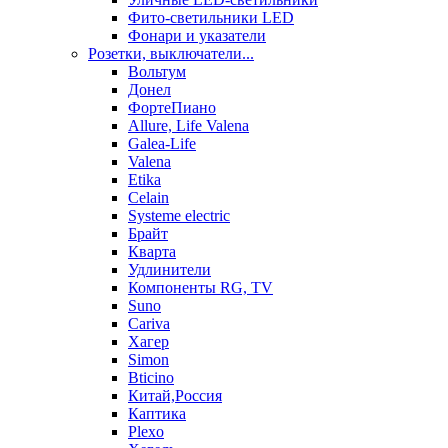
Фито-светильники LED
Фонари и указатели
Розетки, выключатели...
Вольтум
Донел
ФортеПиано
Allure, Life Valena
Galea-Life
Valena
Etika
Celain
Systeme electric
Брайт
Кварта
Удлинители
Компоненты RG, TV
Suno
Cariva
Хагер
Simon
Bticino
Китай,Россия
Каптика
Plexo