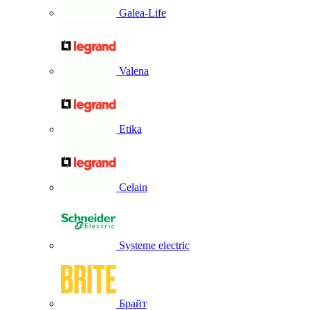
Galea-Life
Valena
Etika
Celain
Systeme electric
Брайт