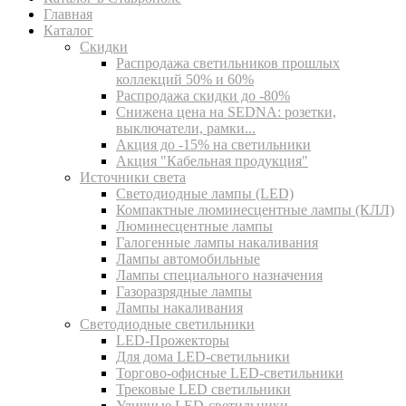
Главная
Каталог
Скидки
Распродажа светильников прошлых
коллекций 50% и 60%
Распродажа скидки до -80%
Cнижена цена на SEDNA: розетки,
выключатели, рамки...
Акция до -15% на светильники
Акция "Кабельная продукция"
Источники света
Светодиодные лампы (LED)
Компактные люминесцентные лампы (КЛЛ)
Люминесцентные лампы
Галогенные лампы накаливания
Лампы автомобильные
Лампы специального назначения
Газоразрядные лампы
Лампы накаливания
Светодиодные светильники
LED-Прожекторы
Для дома LED-светильники
Торгово-офисные LED-светильники
Трековые LED светильники
Уличные LED-светильники