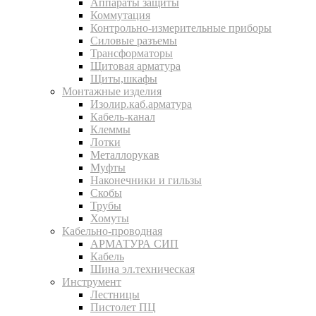
Аппараты защиты
Коммутация
Контрольно-измерительные приборы
Силовые разъемы
Трансформаторы
Щитовая арматура
Щиты,шкафы
Монтажные изделия
Изолир.каб.арматура
Кабель-канал
Клеммы
Лотки
Металлорукав
Муфты
Наконечники и гильзы
Скобы
Трубы
Хомуты
Кабельно-проводная
АРМАТУРА СИП
Кабель
Шина эл.техническая
Инструмент
Лестницы
Пистолет ПЦ