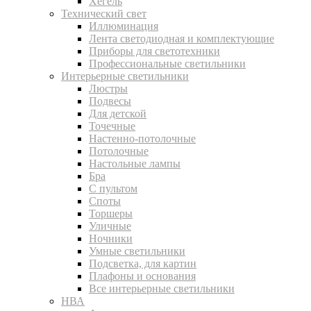
Хегель
Технический свет
Иллюминация
Лента светодиодная и комплектующие
Приборы для светотехники
Профессиональные светильники
Интерьерные светильники
Люстры
Подвесы
Для детской
Точечные
Настенно-потолочные
Потолочные
Настольные лампы
Бра
С пультом
Споты
Торшеры
Уличные
Ночники
Умные светильники
Подсветка, для картин
Плафоны и основания
Все интерьерные светильники
НВА