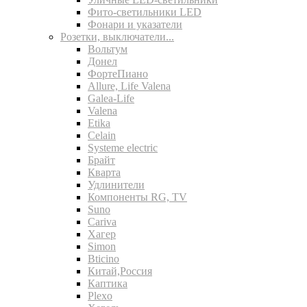
Фито-светильники LED
Фонари и указатели
Розетки, выключатели...
Вольтум
Донел
ФортеПиано
Allure, Life Valena
Galea-Life
Valena
Etika
Celain
Systeme electric
Брайт
Кварта
Удлинители
Компоненты RG, TV
Suno
Cariva
Хагер
Simon
Bticino
Китай,Россия
Каптика
Plexo