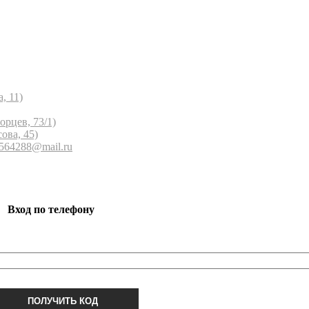
, 11)
орцев, 73/1)
ова, 45)
 564288@mail.ru
Вход по телефону
ПОЛУЧИТЬ КОД