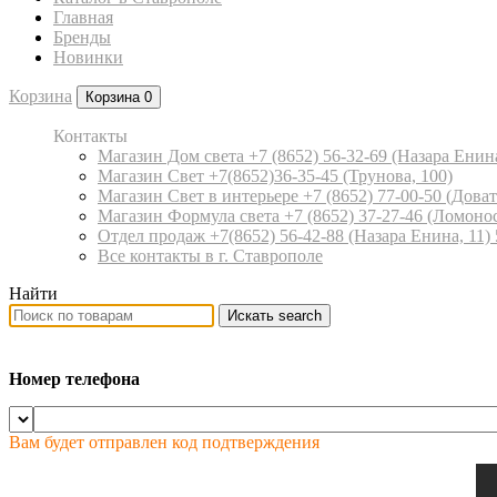
Главная
Бренды
Новинки
Корзина
Корзина
0
Контакты
Магазин Дом света +7 (8652) 56-32-69
(Назара Енина
Магазин Свет +7(8652)36-35-45
(Трунова, 100)
Магазин Свет в интерьере +7 (8652) 77-00-50
(Доват
Магазин Формула света +7 (8652) 37-27-46
(Ломонос
Отдел продаж +7(8652) 56-42-88
(Назара Енина, 11)
Все контакты в г. Ставрополе
Найти
Искать
search
Номер телефона
Вам будет отправлен код подтверждения