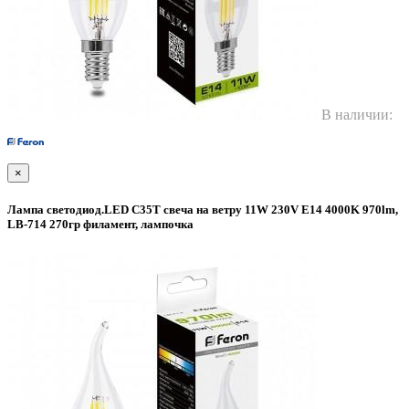
В наличии:
×
Лампа светодиод.LED С35T свеча на ветру 11W 230V E14 4000K 970lm,
LB-714 270гр филамент, лампочка