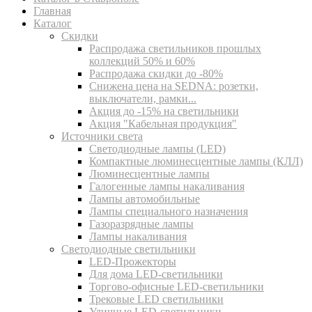
Главная
Каталог
Скидки
Распродажа светильников прошлых
коллекций 50% и 60%
Распродажа скидки до -80%
Cнижена цена на SEDNA: розетки,
выключатели, рамки...
Акция до -15% на светильники
Акция "Кабельная продукция"
Источники света
Светодиодные лампы (LED)
Компактные люминесцентные лампы (КЛЛ)
Люминесцентные лампы
Галогенные лампы накаливания
Лампы автомобильные
Лампы специального назначения
Газоразрядные лампы
Лампы накаливания
Светодиодные светильники
LED-Прожекторы
Для дома LED-светильники
Торгово-офисные LED-светильники
Трековые LED светильники
Уличные LED-светильники