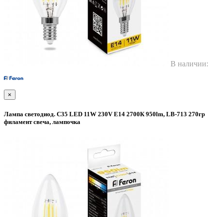
В наличии:
×
Лампа светодиод. С35 LED 11W 230V E14 2700К 950lm, LB-713 270гр
филамент свеча, лампочка