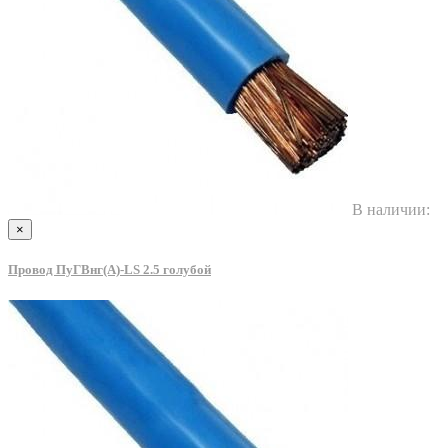
В наличии:
×
Провод ПуГВнг(A)-LS 2.5 голубой