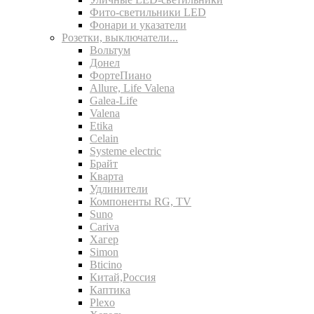
Фито-светильники LED
Фонари и указатели
Розетки, выключатели...
Вольтум
Донел
ФортеПиано
Allure, Life Valena
Galea-Life
Valena
Etika
Celain
Systeme electric
Брайт
Кварта
Удлинители
Компоненты RG, TV
Suno
Cariva
Хагер
Simon
Bticino
Китай,Россия
Каптика
Plexo