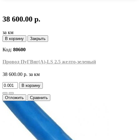
38 600.00 р.
за км
В корзину
Закрыть
Код:
80600
Провод ПуГВнг(A)-LS 2.5 желто-зеленый
38 600.00 р.
за км
В корзину
Отложить
Сравнить