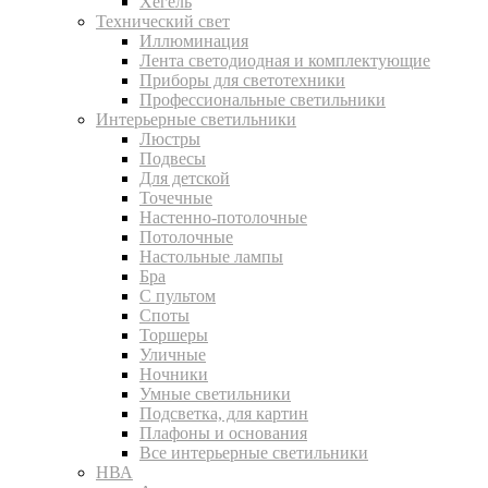
Хегель
Технический свет
Иллюминация
Лента светодиодная и комплектующие
Приборы для светотехники
Профессиональные светильники
Интерьерные светильники
Люстры
Подвесы
Для детской
Точечные
Настенно-потолочные
Потолочные
Настольные лампы
Бра
С пультом
Споты
Торшеры
Уличные
Ночники
Умные светильники
Подсветка, для картин
Плафоны и основания
Все интерьерные светильники
НВА