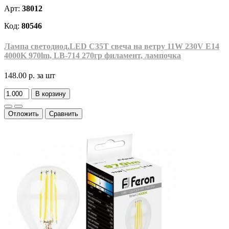
Арт:
38012
Код:
80546
Лампа светодиод.LED С35T свеча на ветру 11W 230V E14
4000K 970lm, LB-714 270гр филамент, лампочка
148.00 р.
за шт
В корзину
Отложить
Сравнить