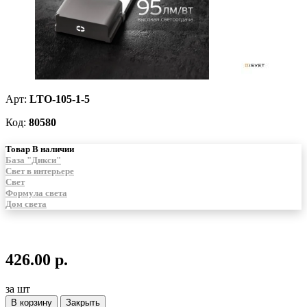
Арт:
LTO-105-1-5
Код:
80580
Товар В наличии
База "Дикси"
Свет в интерьере
Свет
Формула света
Дом света
426.00 р.
за шт
В корзину
Закрыть