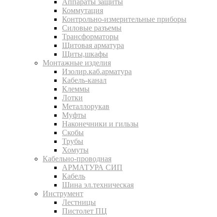
Аппараты защиты
Коммутация
Контрольно-измерительные приборы
Силовые разъемы
Трансформаторы
Щитовая арматура
Щиты,шкафы
Монтажные изделия
Изолир.каб.арматура
Кабель-канал
Клеммы
Лотки
Металлорукав
Муфты
Наконечники и гильзы
Скобы
Трубы
Хомуты
Кабельно-проводная
АРМАТУРА СИП
Кабель
Шина эл.техническая
Инструмент
Лестницы
Пистолет ПЦ