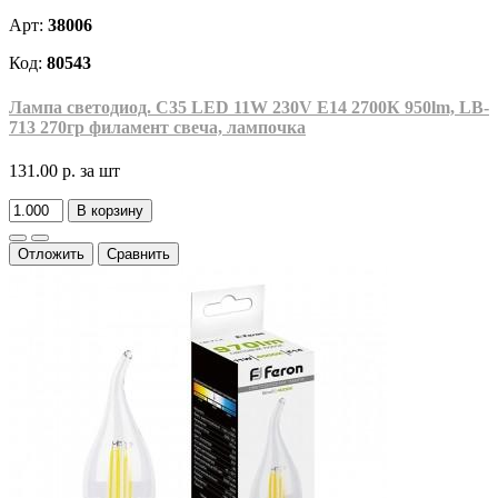
Арт:
38006
Код:
80543
Лампа светодиод. С35 LED 11W 230V E14 2700К 950lm, LB-
713 270гр филамент свеча, лампочка
131.00 р.
за шт
В корзину
Отложить
Сравнить