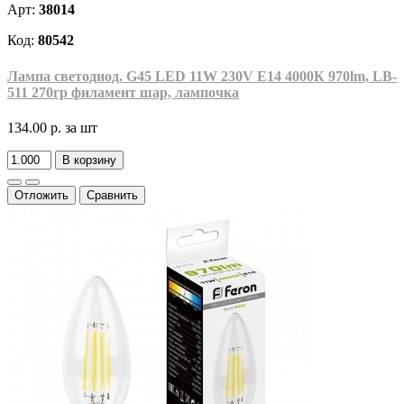
Арт:
38014
Код:
80542
Лампа светодиод. G45 LED 11W 230V E14 4000К 970lm, LB-
511 270гр филамент шар, лампочка
134.00 р.
за шт
В корзину
Отложить
Сравнить