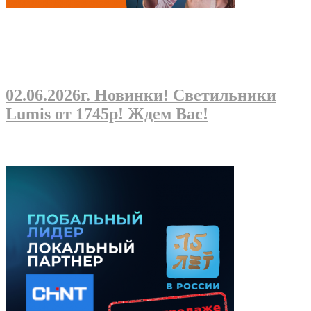
02.06.2026г
. Новинки! Светильники
Lumis от 1745р! Ждем Вас!