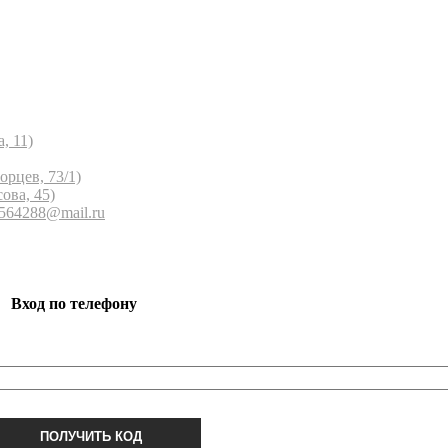
, 11)
орцев, 73/1)
ова, 45)
 564288@mail.ru
Вход по телефону
ПОЛУЧИТЬ КОД