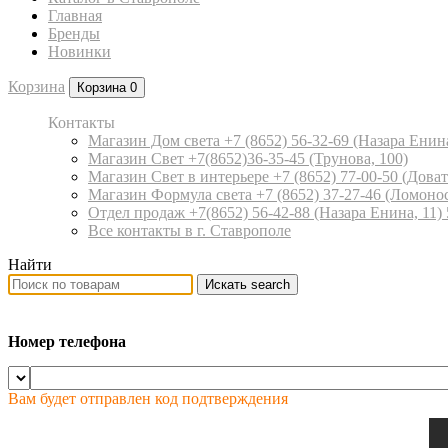
Главная
Бренды
Новинки
Корзина
Корзина
0
Контакты
Магазин Дом света +7 (8652) 56-32-69
(Назара Енина
Магазин Свет +7(8652)36-35-45
(Трунова, 100)
Магазин Свет в интерьере +7 (8652) 77-00-50
(Доват
Магазин Формула света +7 (8652) 37-27-46
(Ломонос
Отдел продаж +7(8652) 56-42-88
(Назара Енина, 11)
Все контакты в г. Ставрополе
Найти
Искать
search
Номер телефона
Вам будет отправлен код подтверждения