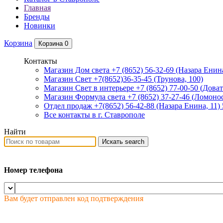
Главная
Бренды
Новинки
Корзина
Корзина
0
Контакты
Магазин Дом света +7 (8652) 56-32-69
(Назара Енина
Магазин Свет +7(8652)36-35-45
(Трунова, 100)
Магазин Свет в интерьере +7 (8652) 77-00-50
(Доват
Магазин Формула света +7 (8652) 37-27-46
(Ломонос
Отдел продаж +7(8652) 56-42-88
(Назара Енина, 11)
Все контакты в г. Ставрополе
Найти
Искать
search
Номер телефона
Вам будет отправлен код подтверждения