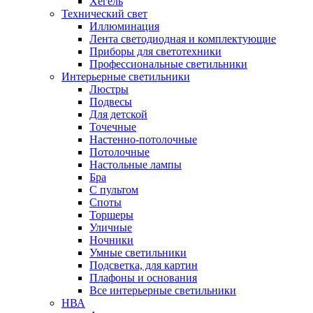
Хегель
Технический свет
Иллюминация
Лента светодиодная и комплектующие
Приборы для светотехники
Профессиональные светильники
Интерьерные светильники
Люстры
Подвесы
Для детской
Точечные
Настенно-потолочные
Потолочные
Настольные лампы
Бра
С пультом
Споты
Торшеры
Уличные
Ночники
Умные светильники
Подсветка, для картин
Плафоны и основания
Все интерьерные светильники
НВА