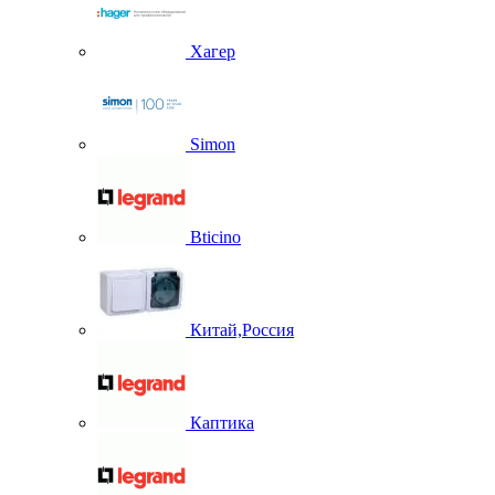
Хагер
Simon
Bticino
Китай,Россия
Каптика