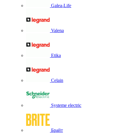
Galea-Life
Valena
Etika
Celain
Systeme electric
Брайт