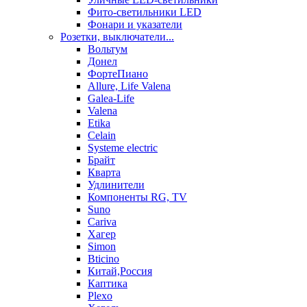
Фито-светильники LED
Фонари и указатели
Розетки, выключатели...
Вольтум
Донел
ФортеПиано
Allure, Life Valena
Galea-Life
Valena
Etika
Celain
Systeme electric
Брайт
Кварта
Удлинители
Компоненты RG, TV
Suno
Cariva
Хагер
Simon
Bticino
Китай,Россия
Каптика
Plexo