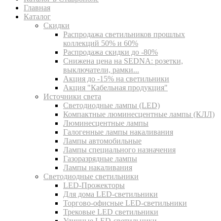
Главная
Каталог
Скидки
Распродажа светильников прошлых
коллекций 50% и 60%
Распродажа скидки до -80%
Cнижена цена на SEDNA: розетки,
выключатели, рамки...
Акция до -15% на светильники
Акция "Кабельная продукция"
Источники света
Светодиодные лампы (LED)
Компактные люминесцентные лампы (КЛЛ)
Люминесцентные лампы
Галогенные лампы накаливания
Лампы автомобильные
Лампы специального назначения
Газоразрядные лампы
Лампы накаливания
Светодиодные светильники
LED-Прожекторы
Для дома LED-светильники
Торгово-офисные LED-светильники
Трековые LED светильники
Уличные LED-светильники