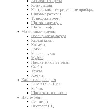
Аппараты защиты
Коммутация
Контрольно-измерительные приборы
Силовые разъемы
Трансформаторы
Щитовая арматура
Щиты,шкафы
Монтажные изделия
Изолир.каб.арматура
Кабель-канал
Клеммы
Лотки
Металлорукав
Муфты
Наконечники и гильзы
Скобы
Трубы
Хомуты
Кабельно-проводная
АРМАТУРА СИП
Кабель
Шина эл.техническая
Инструмент
Лестницы
Пистолет ПЦ