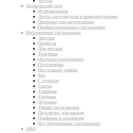
Хегель
Технический свет
Иллюминация
Лента светодиодная и комплектующие
Приборы для светотехники
Профессиональные светильники
Интерьерные светильники
Люстры
Подвесы
Для детской
Точечные
Настенно-потолочные
Потолочные
Настольные лампы
Бра
С пультом
Споты
Торшеры
Уличные
Ночники
Умные светильники
Подсветка, для картин
Плафоны и основания
Все интерьерные светильники
НВА