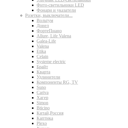
Фито-светильники LED
Фонари и указатели
Розетки, выключатели...
Вольтум
Донел
ФортеПиано
Allure, Life Valena
Galea-Life
Valena
Etika
Celain
Systeme electric
Брайт
Кварта
Удлинители
Компоненты RG, TV
Suno
Cariva
Хагер
Simon
Bticino
Китай,Россия
Каптика
Plexo