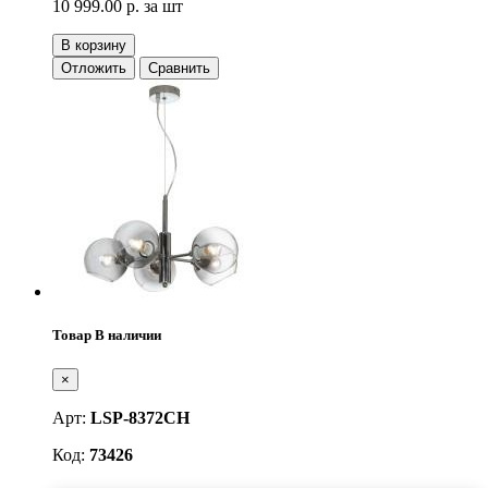
10 999.00 р.
за шт
В корзину
Отложить
Сравнить
Товар В наличии
×
Арт:
LSP-8372CH
Код:
73426