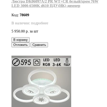
Люстра DK06097A/2 PR WT+CR белый/хром 76W
LED 3000-6500K d610 ПДУ(ИК) диммер
Код:
78609
В наличии: подробнее
5 950.00 р.
за шт
В корзину
Отложить
Сравнить