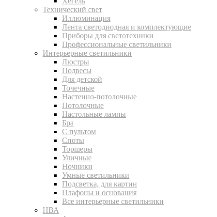
Хегель
Технический свет
Иллюминация
Лента светодиодная и комплектующие
Приборы для светотехники
Профессиональные светильники
Интерьерные светильники
Люстры
Подвесы
Для детской
Точечные
Настенно-потолочные
Потолочные
Настольные лампы
Бра
С пультом
Споты
Торшеры
Уличные
Ночники
Умные светильники
Подсветка, для картин
Плафоны и основания
Все интерьерные светильники
НВА