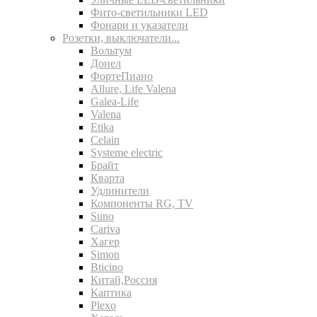
Фито-светильники LED
Фонари и указатели
Розетки, выключатели...
Вольтум
Донел
ФортеПиано
Allure, Life Valena
Galea-Life
Valena
Etika
Celain
Systeme electric
Брайт
Кварта
Удлинители
Компоненты RG, TV
Suno
Cariva
Хагер
Simon
Bticino
Китай,Россия
Каптика
Plexo