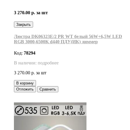
3 270.00 р.
за шт
Закрыть
Люстра DK06323E/2 PR WT белый 56W+6,5W LED
RGB 3000-6500K d440 ПДУ(ИК) диммер
Код:
78294
В наличии: подробнее
3 270.00 р.
за шт
В корзину
Отложить
Сравнить