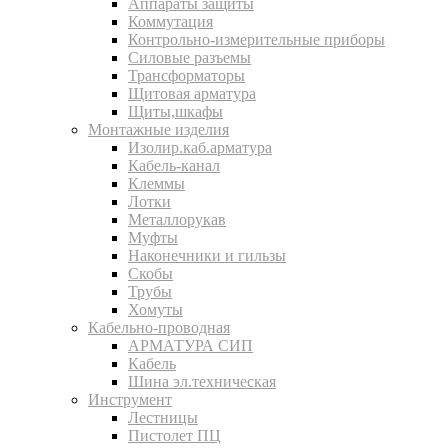
Аппараты защиты
Коммутация
Контрольно-измерительные приборы
Силовые разъемы
Трансформаторы
Щитовая арматура
Щиты,шкафы
Монтажные изделия
Изолир.каб.арматура
Кабель-канал
Клеммы
Лотки
Металлорукав
Муфты
Наконечники и гильзы
Скобы
Трубы
Хомуты
Кабельно-проводная
АРМАТУРА СИП
Кабель
Шина эл.техническая
Инструмент
Лестницы
Пистолет ПЦ