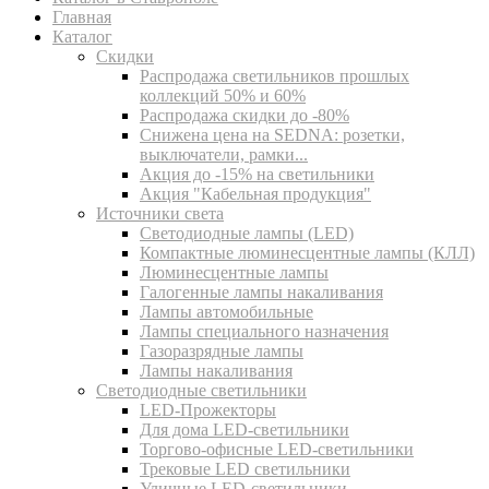
Главная
Каталог
Скидки
Распродажа светильников прошлых
коллекций 50% и 60%
Распродажа скидки до -80%
Cнижена цена на SEDNA: розетки,
выключатели, рамки...
Акция до -15% на светильники
Акция "Кабельная продукция"
Источники света
Светодиодные лампы (LED)
Компактные люминесцентные лампы (КЛЛ)
Люминесцентные лампы
Галогенные лампы накаливания
Лампы автомобильные
Лампы специального назначения
Газоразрядные лампы
Лампы накаливания
Светодиодные светильники
LED-Прожекторы
Для дома LED-светильники
Торгово-офисные LED-светильники
Трековые LED светильники
Уличные LED-светильники