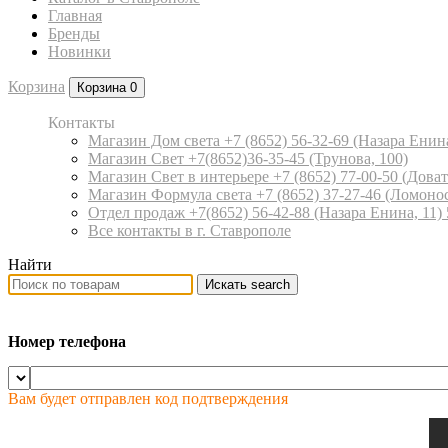
Главная
Бренды
Новинки
Корзина
Корзина
0
Контакты
Магазин Дом света +7 (8652) 56-32-69
(Назара Енина
Магазин Свет +7(8652)36-35-45
(Трунова, 100)
Магазин Свет в интерьере +7 (8652) 77-00-50
(Доват
Магазин Формула света +7 (8652) 37-27-46
(Ломонос
Отдел продаж +7(8652) 56-42-88
(Назара Енина, 11)
Все контакты в г. Ставрополе
Найти
Искать
search
Номер телефона
Вам будет отправлен код подтверждения