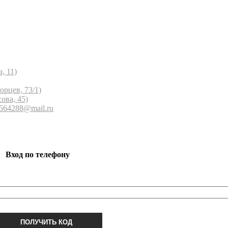
, 11)
орцев, 73/1)
ова, 45)
 564288@mail.ru
Вход по телефону
ПОЛУЧИТЬ КОД