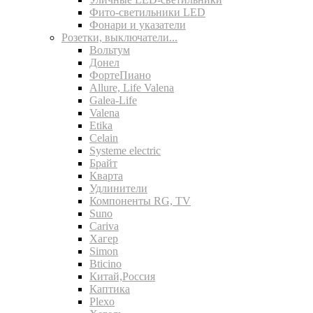
Фито-светильники LED
Фонари и указатели
Розетки, выключатели...
Вольтум
Донел
ФортеПиано
Allure, Life Valena
Galea-Life
Valena
Etika
Celain
Systeme electric
Брайт
Кварта
Удлинители
Компоненты RG, TV
Suno
Cariva
Хагер
Simon
Bticino
Китай,Россия
Каптика
Plexo