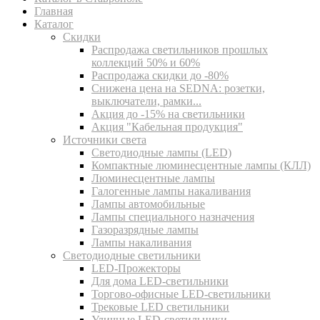
Главная
Каталог
Скидки
Распродажа светильников прошлых
коллекций 50% и 60%
Распродажа скидки до -80%
Cнижена цена на SEDNA: розетки,
выключатели, рамки...
Акция до -15% на светильники
Акция "Кабельная продукция"
Источники света
Светодиодные лампы (LED)
Компактные люминесцентные лампы (КЛЛ)
Люминесцентные лампы
Галогенные лампы накаливания
Лампы автомобильные
Лампы специального назначения
Газоразрядные лампы
Лампы накаливания
Светодиодные светильники
LED-Прожекторы
Для дома LED-светильники
Торгово-офисные LED-светильники
Трековые LED светильники
Уличные LED-светильники