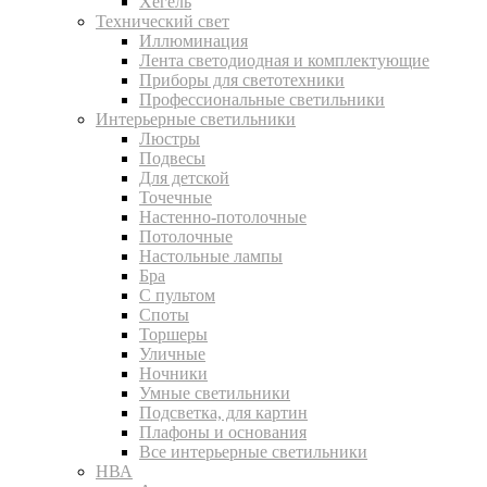
Хегель
Технический свет
Иллюминация
Лента светодиодная и комплектующие
Приборы для светотехники
Профессиональные светильники
Интерьерные светильники
Люстры
Подвесы
Для детской
Точечные
Настенно-потолочные
Потолочные
Настольные лампы
Бра
С пультом
Споты
Торшеры
Уличные
Ночники
Умные светильники
Подсветка, для картин
Плафоны и основания
Все интерьерные светильники
НВА