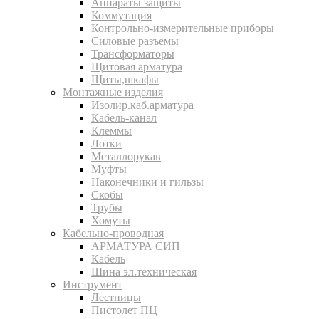
Аппараты защиты
Коммутация
Контрольно-измерительные приборы
Силовые разъемы
Трансформаторы
Щитовая арматура
Щиты,шкафы
Монтажные изделия
Изолир.каб.арматура
Кабель-канал
Клеммы
Лотки
Металлорукав
Муфты
Наконечники и гильзы
Скобы
Трубы
Хомуты
Кабельно-проводная
АРМАТУРА СИП
Кабель
Шина эл.техническая
Инструмент
Лестницы
Пистолет ПЦ