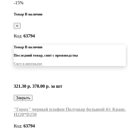
-15%
Товар В наличии
×
Код:
63794
Товар В наличии
Последний товар, снят с производства
Свет в интерьере
321.30 р.
378.00 р.
за шт
Закрыть
"Горох" черный плафон Полушар большой б/с Краш.
H220*D250
Код:
63794