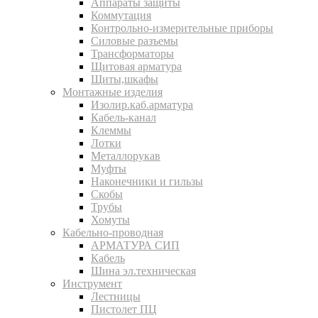
Аппараты защиты
Коммутация
Контрольно-измерительные приборы
Силовые разъемы
Трансформаторы
Щитовая арматура
Щиты,шкафы
Монтажные изделия
Изолир.каб.арматура
Кабель-канал
Клеммы
Лотки
Металлорукав
Муфты
Наконечники и гильзы
Скобы
Трубы
Хомуты
Кабельно-проводная
АРМАТУРА СИП
Кабель
Шина эл.техническая
Инструмент
Лестницы
Пистолет ПЦ