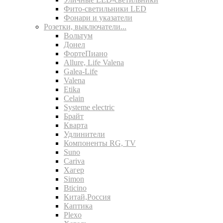
Фито-светильники LED
Фонари и указатели
Розетки, выключатели...
Вольтум
Донел
ФортеПиано
Allure, Life Valena
Galea-Life
Valena
Etika
Celain
Systeme electric
Брайт
Кварта
Удлинители
Компоненты RG, TV
Suno
Cariva
Хагер
Simon
Bticino
Китай,Россия
Каптика
Plexo