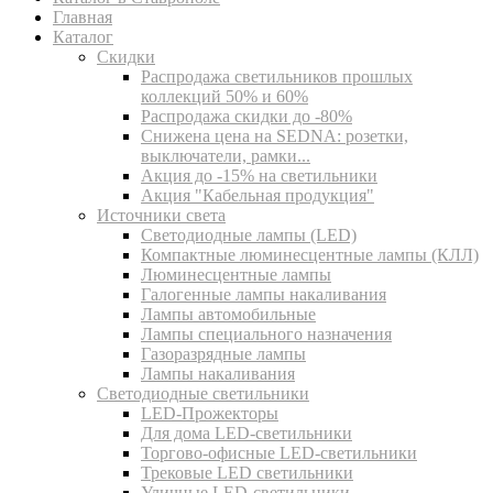
Главная
Каталог
Скидки
Распродажа светильников прошлых
коллекций 50% и 60%
Распродажа скидки до -80%
Cнижена цена на SEDNA: розетки,
выключатели, рамки...
Акция до -15% на светильники
Акция "Кабельная продукция"
Источники света
Светодиодные лампы (LED)
Компактные люминесцентные лампы (КЛЛ)
Люминесцентные лампы
Галогенные лампы накаливания
Лампы автомобильные
Лампы специального назначения
Газоразрядные лампы
Лампы накаливания
Светодиодные светильники
LED-Прожекторы
Для дома LED-светильники
Торгово-офисные LED-светильники
Трековые LED светильники
Уличные LED-светильники