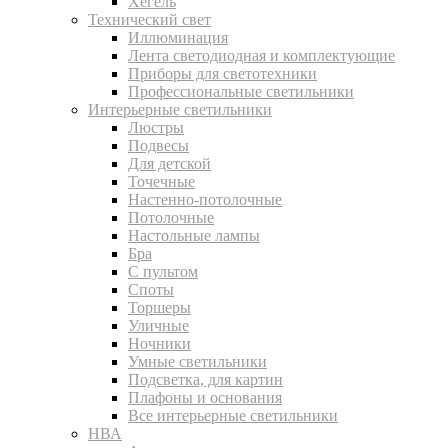
Хегель
Технический свет
Иллюминация
Лента светодиодная и комплектующие
Приборы для светотехники
Профессиональные светильники
Интерьерные светильники
Люстры
Подвесы
Для детской
Точечные
Настенно-потолочные
Потолочные
Настольные лампы
Бра
С пультом
Споты
Торшеры
Уличные
Ночники
Умные светильники
Подсветка, для картин
Плафоны и основания
Все интерьерные светильники
НВА