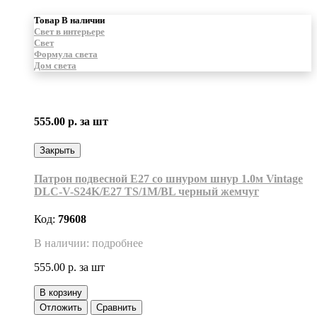
Товар В наличии
Свет в интерьере
Свет
Формула света
Дом света
555.00 р.
за шт
Закрыть
Патрон подвесной Е27 со шнуром шнур 1.0м Vintage
DLC-V-S24K/E27 TS/1M/BL черный жемчуг
Код:
79608
В наличии: подробнее
555.00 р.
за шт
В корзину
Отложить
Сравнить