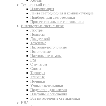
Хегель
Технический свет
Иллюминация
Лента светодиодная и комплектующие
Приборы для светотехники
Профессиональные светильники
Интерьерные светильники
Люстры
Подвесы
Для детской
Точечные
Настенно-потолочные
Потолочные
Настольные лампы
Бра
С пультом
Споты
Торшеры
Уличные
Ночники
Умные светильники
Подсветка, для картин
Плафоны и основания
Все интерьерные светильники
НВА