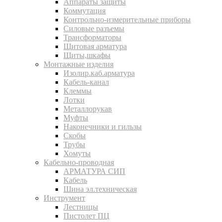
Аппараты защиты
Коммутация
Контрольно-измерительные приборы
Силовые разъемы
Трансформаторы
Щитовая арматура
Щиты,шкафы
Монтажные изделия
Изолир.каб.арматура
Кабель-канал
Клеммы
Лотки
Металлорукав
Муфты
Наконечники и гильзы
Скобы
Трубы
Хомуты
Кабельно-проводная
АРМАТУРА СИП
Кабель
Шина эл.техническая
Инструмент
Лестницы
Пистолет ПЦ