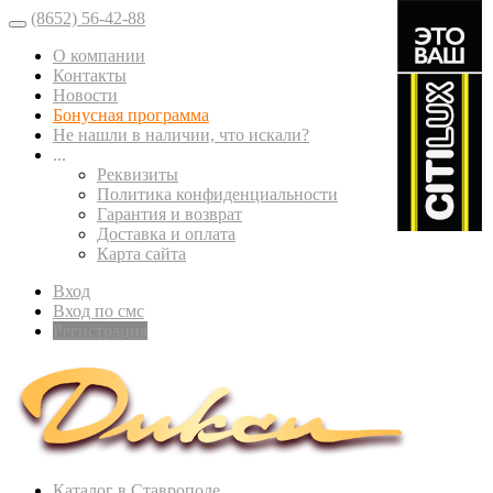
(8652) 56-42-88
О компании
Контакты
Новости
Бонусная программа
Не нашли в наличии, что искали?
...
Реквизиты
Политика конфиденциальности
Гарантия и возврат
Доставка и оплата
Карта сайта
Вход
Вход по смс
Регистрация
Каталог в Ставрополе