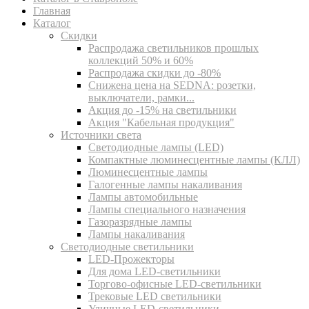
Главная
Каталог
Скидки
Распродажа светильников прошлых
коллекций 50% и 60%
Распродажа скидки до -80%
Cнижена цена на SEDNA: розетки,
выключатели, рамки...
Акция до -15% на светильники
Акция "Кабельная продукция"
Источники света
Светодиодные лампы (LED)
Компактные люминесцентные лампы (КЛЛ)
Люминесцентные лампы
Галогенные лампы накаливания
Лампы автомобильные
Лампы специального назначения
Газоразрядные лампы
Лампы накаливания
Светодиодные светильники
LED-Прожекторы
Для дома LED-светильники
Торгово-офисные LED-светильники
Трековые LED светильники
Уличные LED-светильники