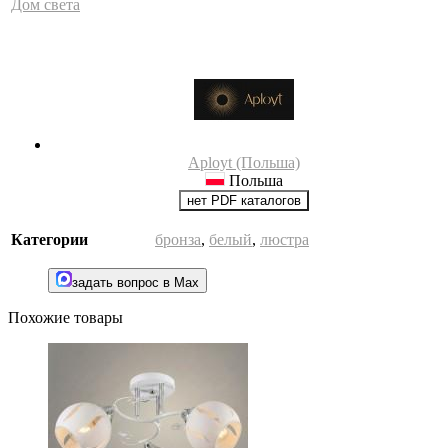
Дом света
Aployt (Польша)
Польша
нет PDF каталогов
Категории
бронза
,
белый
,
люстра
задать вопрос в Max
Похожие товары