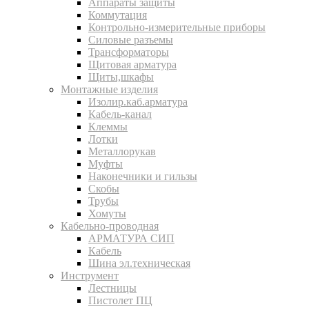
Аппараты защиты
Коммутация
Контрольно-измерительные приборы
Силовые разъемы
Трансформаторы
Щитовая арматура
Щиты,шкафы
Монтажные изделия
Изолир.каб.арматура
Кабель-канал
Клеммы
Лотки
Металлорукав
Муфты
Наконечники и гильзы
Скобы
Трубы
Хомуты
Кабельно-проводная
АРМАТУРА СИП
Кабель
Шина эл.техническая
Инструмент
Лестницы
Пистолет ПЦ