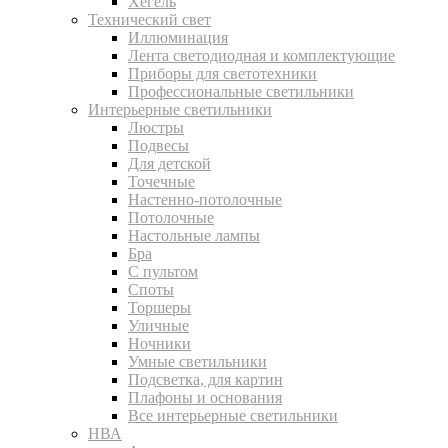
Хегель
Технический свет
Иллюминация
Лента светодиодная и комплектующие
Приборы для светотехники
Профессиональные светильники
Интерьерные светильники
Люстры
Подвесы
Для детской
Точечные
Настенно-потолочные
Потолочные
Настольные лампы
Бра
С пультом
Споты
Торшеры
Уличные
Ночники
Умные светильники
Подсветка, для картин
Плафоны и основания
Все интерьерные светильники
НВА