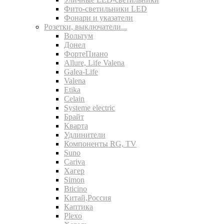
Фито-светильники LED
Фонари и указатели
Розетки, выключатели...
Вольтум
Донел
ФортеПиано
Allure, Life Valena
Galea-Life
Valena
Etika
Celain
Systeme electric
Брайт
Кварта
Удлинители
Компоненты RG, TV
Suno
Cariva
Хагер
Simon
Bticino
Китай,Россия
Каптика
Plexo