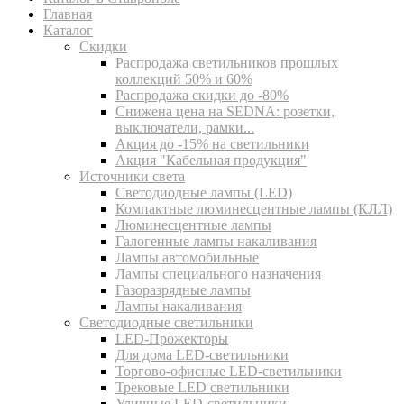
Главная
Каталог
Скидки
Распродажа светильников прошлых
коллекций 50% и 60%
Распродажа скидки до -80%
Cнижена цена на SEDNA: розетки,
выключатели, рамки...
Акция до -15% на светильники
Акция "Кабельная продукция"
Источники света
Светодиодные лампы (LED)
Компактные люминесцентные лампы (КЛЛ)
Люминесцентные лампы
Галогенные лампы накаливания
Лампы автомобильные
Лампы специального назначения
Газоразрядные лампы
Лампы накаливания
Светодиодные светильники
LED-Прожекторы
Для дома LED-светильники
Торгово-офисные LED-светильники
Трековые LED светильники
Уличные LED-светильники