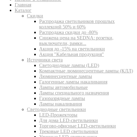
Главная
Каталог
Скидки
Распродажа светильников прошлых
коллекций 50% и 60%
Распродажа скидки до -80%
Cнижена цена на SEDNA: розетки,
выключатели, рамки...
Акция до -15% на светильники
Акция "Кабельная продукция"
Источники света
Светодиодные лампы (LED)
Компактные люминесцентные лампы (КЛЛ)
Люминесцентные лампы
Галогенные лампы накаливания
Лампы автомобильные
Лампы специального назначения
Газоразрядные лампы
Лампы накаливания
Светодиодные светильники
LED-Прожекторы
Для дома LED-светильники
Торгово-офисные LED-светильники
Трековые LED светильники
Уличные LED-светильники