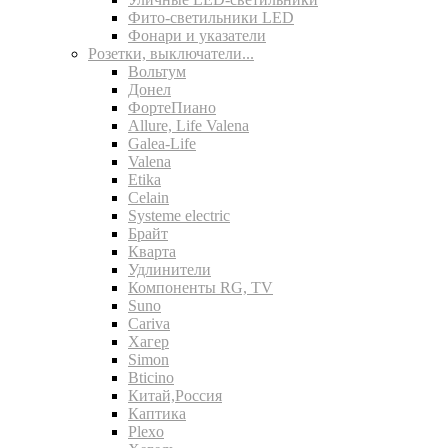
Фито-светильники LED
Фонари и указатели
Розетки, выключатели...
Вольтум
Донел
ФортеПиано
Allure, Life Valena
Galea-Life
Valena
Etika
Celain
Systeme electric
Брайт
Кварта
Удлинители
Компоненты RG, TV
Suno
Cariva
Хагер
Simon
Bticino
Китай,Россия
Каптика
Plexo