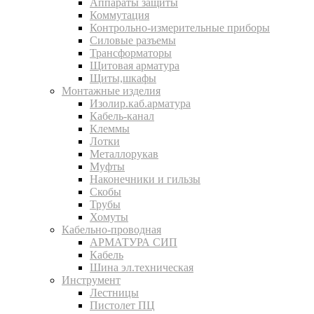
Аппараты защиты
Коммутация
Контрольно-измерительные приборы
Силовые разъемы
Трансформаторы
Щитовая арматура
Щиты,шкафы
Монтажные изделия
Изолир.каб.арматура
Кабель-канал
Клеммы
Лотки
Металлорукав
Муфты
Наконечники и гильзы
Скобы
Трубы
Хомуты
Кабельно-проводная
АРМАТУРА СИП
Кабель
Шина эл.техническая
Инструмент
Лестницы
Пистолет ПЦ