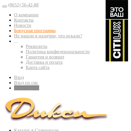
(8652) 56-42-88
О компании
Контакты
Новости
Бонусная программа
Не нашли в наличии, что искали?
...
Реквизиты
Политика конфиденциальности
Гарантия и возврат
Доставка и оплата
Карта сайта
Вход
Вход по смс
Регистрация
Каталог в Ставрополе