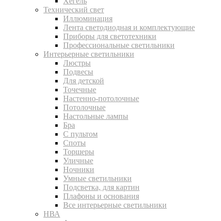
Хегель
Технический свет
Иллюминация
Лента светодиодная и комплектующие
Приборы для светотехники
Профессиональные светильники
Интерьерные светильники
Люстры
Подвесы
Для детской
Точечные
Настенно-потолочные
Потолочные
Настольные лампы
Бра
С пультом
Споты
Торшеры
Уличные
Ночники
Умные светильники
Подсветка, для картин
Плафоны и основания
Все интерьерные светильники
НВА