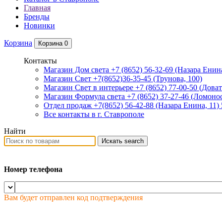
Главная
Бренды
Новинки
Корзина
Корзина
0
Контакты
Магазин Дом света +7 (8652) 56-32-69
(Назара Енина
Магазин Свет +7(8652)36-35-45
(Трунова, 100)
Магазин Свет в интерьере +7 (8652) 77-00-50
(Доват
Магазин Формула света +7 (8652) 37-27-46
(Ломонос
Отдел продаж +7(8652) 56-42-88
(Назара Енина, 11)
Все контакты в г. Ставрополе
Найти
Искать
search
Номер телефона
Вам будет отправлен код подтверждения