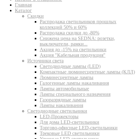
Главная
Каталог
Скидки
Распродажа светильников прошлых
коллекций 50% и 60%
Распродажа скидки до -80%
Cнижена цена на SEDNA: розетки,
выключатели, рамки...
Акция до -15% на светильники
Акция "Кабельная продукция"
Источники света
Светодиодные лампы (LED)
Компактные люминесцентные лампы (КЛЛ)
Люминесцентные лампы
Галогенные лампы накаливания
Лампы автомобильные
Лампы специального назначения
Газоразрядные лампы
Лампы накаливания
Светодиодные светильники
LED-Прожекторы
Для дома LED-светильники
Торгово-офисные LED-светильники
Трековые LED светильники
Уличные LED-светильники