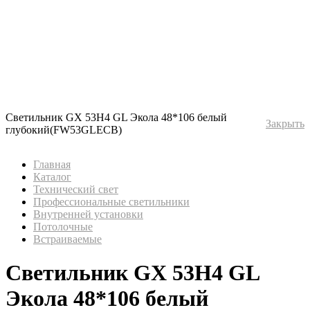
Светильник GX 53H4 GL Экола 48*106 белый
Закрыть
глубокий(FW53GLECB)
Главная
Каталог
Технический свет
Профессиональные светильники
Внутренней установки
Потолочные
Встраиваемые
Светильник GX 53H4 GL
Экола 48*106 белый