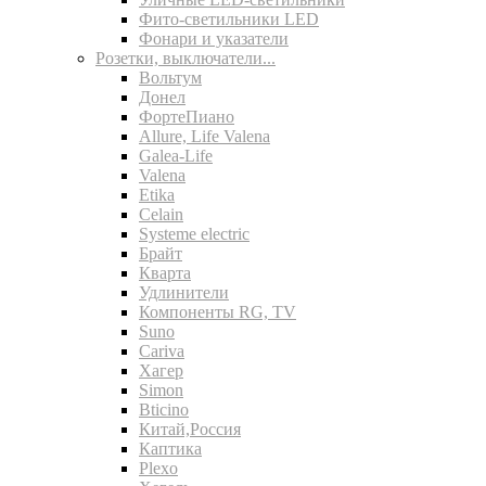
Фито-светильники LED
Фонари и указатели
Розетки, выключатели...
Вольтум
Донел
ФортеПиано
Allure, Life Valena
Galea-Life
Valena
Etika
Celain
Systeme electric
Брайт
Кварта
Удлинители
Компоненты RG, TV
Suno
Cariva
Хагер
Simon
Bticino
Китай,Россия
Каптика
Plexo