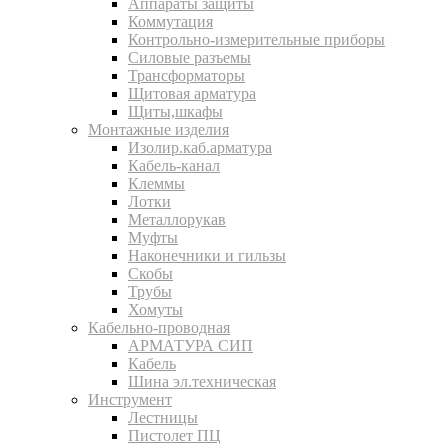
Аппараты защиты
Коммутация
Контрольно-измерительные приборы
Силовые разъемы
Трансформаторы
Щитовая арматура
Щиты,шкафы
Монтажные изделия
Изолир.каб.арматура
Кабель-канал
Клеммы
Лотки
Металлорукав
Муфты
Наконечники и гильзы
Скобы
Трубы
Хомуты
Кабельно-проводная
АРМАТУРА СИП
Кабель
Шина эл.техническая
Инструмент
Лестницы
Пистолет ПЦ