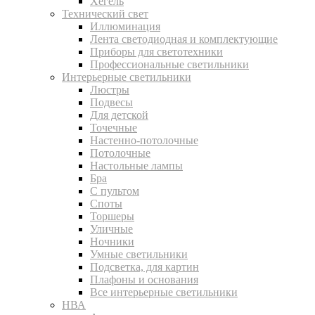
Хегель
Технический свет
Иллюминация
Лента светодиодная и комплектующие
Приборы для светотехники
Профессиональные светильники
Интерьерные светильники
Люстры
Подвесы
Для детской
Точечные
Настенно-потолочные
Потолочные
Настольные лампы
Бра
С пультом
Споты
Торшеры
Уличные
Ночники
Умные светильники
Подсветка, для картин
Плафоны и основания
Все интерьерные светильники
НВА