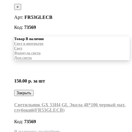
×
Арт:
FR53GLECB
Код:
73569
Товар В наличии
Свет в интерьере
Свет
Формула света
Дом света
150.00 р.
за шт
Закрыть
Светильник GX 53H4 GL Экола 48*106 черный мат.
глубокий(FR53GLECB)
Код:
73569
В наличии: подробнее