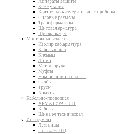
Аппараты защиты
Коммутация
Контрольно-измерительные приборы
Силовые разъемы
Трансформаторы
Щитовая арматура
Щиты,шкафы
Монтажные изделия
Изолир.каб.арматура
Кабель-канал
Клеммы
Лотки
Металлорукав
Муфты
Наконечники и гильзы
Скобы
Трубы
Хомуты
Кабельно-проводная
АРМАТУРА СИП
Кабель
Шина эл.техническая
Инструмент
Лестницы
Пистолет ПЦ