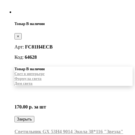
Товар В наличии
×
Арт:
FC81H4ECB
Код:
64628
Товар В наличии
Свет в интерьере
Формула света
Дом света
170.00 р.
за шт
Закрыть
Светильник GX 53H4 9014 Экола 38*116 "Звезда"