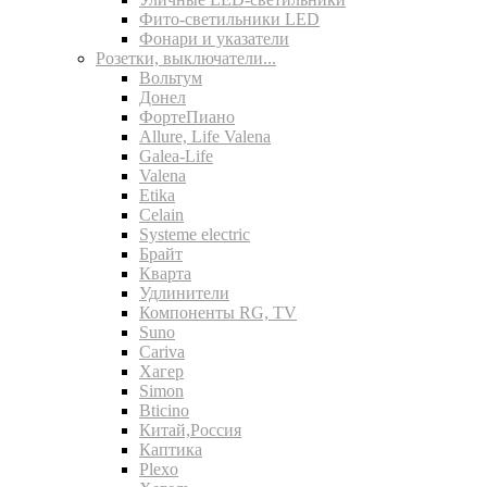
Фито-светильники LED
Фонари и указатели
Розетки, выключатели...
Вольтум
Донел
ФортеПиано
Allure, Life Valena
Galea-Life
Valena
Etika
Celain
Systeme electric
Брайт
Кварта
Удлинители
Компоненты RG, TV
Suno
Cariva
Хагер
Simon
Bticino
Китай,Россия
Каптика
Plexo