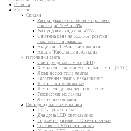
Главная
Каталог
Скидки
Распродажа светильников прошлых
коллекций 50% и 60%
Распродажа скидки до -80%
Cнижена цена на SEDNA: розетки,
выключатели, рамки...
Акция до -15% на светильники
Акция "Кабельная продукция"
Источники света
Светодиодные лампы (LED)
Компактные люминесцентные лампы (КЛЛ)
Люминесцентные лампы
Галогенные лампы накаливания
Лампы автомобильные
Лампы специального назначения
Газоразрядные лампы
Лампы накаливания
Светодиодные светильники
LED-Прожекторы
Для дома LED-светильники
Торгово-офисные LED-светильники
Трековые LED светильники
Уличные LED-светильники