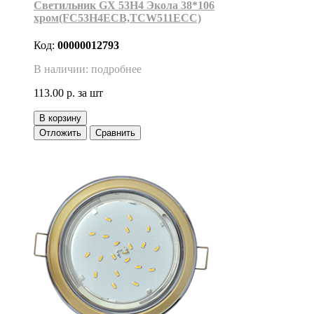
Светильник GX 53H4 Экола 38*106
хром(FC53H4ECB,TCW511ECC)
Код:
00000012793
В наличии: подробнее
113.00 р.
за шт
В корзину
Отложить
Сравнить