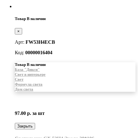
Товар В наличии
×
Арт:
FW53H4ECB
Код:
00000016404
Товар В наличии
База "Дикси"
Свет в интерьере
Свет
Формула света
Дом света
97.00 р.
за шт
Закрыть