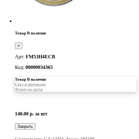
Товар В наличии
×
Арт:
FM53H4ECB
Код:
00000034365
Товар В наличии
Свет в интерьере
Формула света
140.00 р.
за шт
Закрыть
Светильник GX 53H4 Экола 38*106