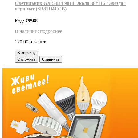
Светильник GX 53H4 9014 Экола 38*116 "Звезда"
черн.мат.(SB81H4ECB)
Код:
75568
В наличии: подробнее
170.00 р.
за шт
В корзину
Отложить
Сравнить