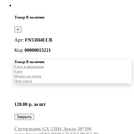
Товар В наличии
×
Арт:
FN53H4ECB
Код:
00000015221
Товар В наличии
Свет в интерьере
Свет
Формула света
Дом света
120.00 р.
за шт
Закрыть
Светильник GX 53H4 Экола 38*106