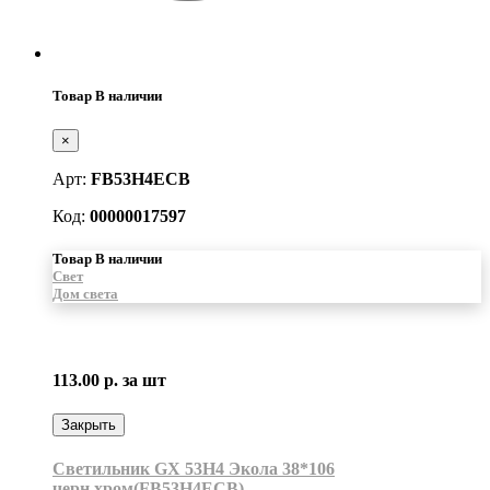
Товар В наличии
×
Арт:
FB53H4ECB
Код:
00000017597
Товар В наличии
Свет
Дом света
113.00 р.
за шт
Закрыть
Светильник GX 53H4 Экола 38*106
черн.хром(FB53H4ECB)