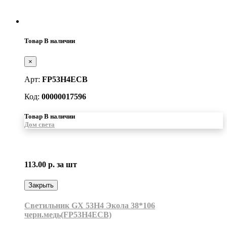
Товар В наличии
×
Арт:
FP53H4ECB
Код:
00000017596
Товар В наличии
Дом света
113.00 р.
за шт
Закрыть
Светильник GX 53H4 Экола 38*106
черн.медь(FP53H4ECB)