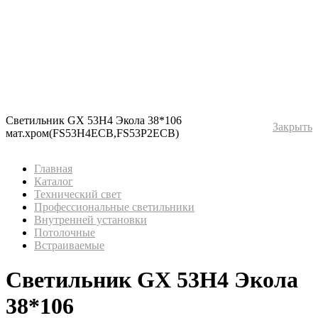
Светильник GX 53H4 Экола 38*106
Закрыть
мат.хром(FS53H4ECB,FS53P2ECB)
Главная
Каталог
Технический свет
Профессиональные светильники
Внутренней установки
Потолочные
Встраиваемые
Светильник GX 53H4 Экола
38*106