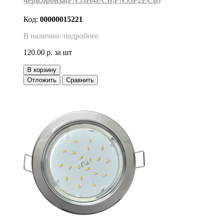
черн.бронза(FN53H4ECB,FN53P2ECB)
Код:
00000015221
В наличии: подробнее
120.00 р.
за шт
В корзину
Отложить
Сравнить