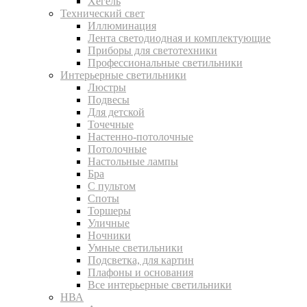
Хегель
Технический свет
Иллюминация
Лента светодиодная и комплектующие
Приборы для светотехники
Профессиональные светильники
Интерьерные светильники
Люстры
Подвесы
Для детской
Точечные
Настенно-потолочные
Потолочные
Настольные лампы
Бра
С пультом
Споты
Торшеры
Уличные
Ночники
Умные светильники
Подсветка, для картин
Плафоны и основания
Все интерьерные светильники
НВА