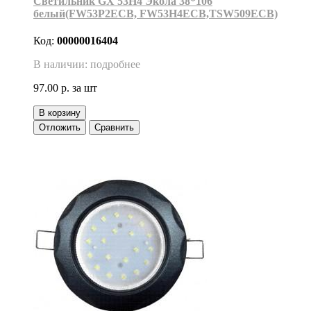
Светильник GX 53H4 Экола 38*106
белый(FW53P2ECB, FW53H4ECB,TSW509ECB)
Код:
00000016404
В наличии: подробнее
97.00 р.
за шт
В корзину
Отложить
Сравнить