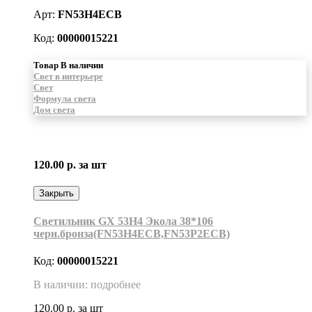
Арт:
FN53H4ECB
Код:
00000015221
Товар В наличии
Свет в интерьере
Свет
Формула света
Дом света
120.00 р.
за шт
Закрыть
Светильник GX 53H4 Экола 38*106
черн.бронза(FN53H4ECB,FN53P2ECB)
Код:
00000015221
В наличии: подробнее
120.00 р.
за шт