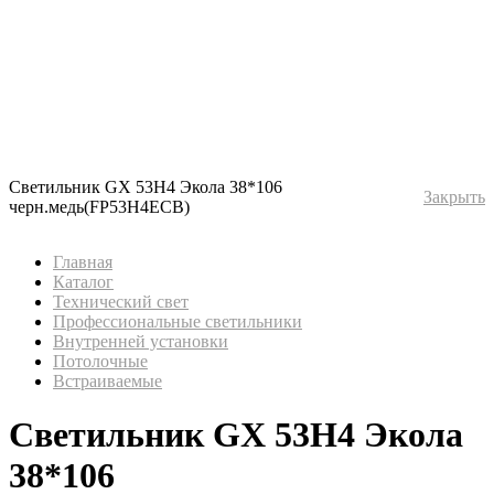
Светильник GX 53H4 Экола 38*106
Закрыть
черн.медь(FP53H4ECB)
Главная
Каталог
Технический свет
Профессиональные светильники
Внутренней установки
Потолочные
Встраиваемые
Светильник GX 53H4 Экола
38*106