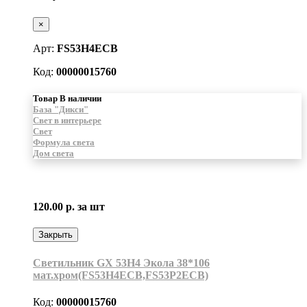
×
Арт:
FS53H4ECB
Код:
00000015760
Товар В наличии
База "Дикси"
Свет в интерьере
Свет
Формула света
Дом света
120.00 р.
за шт
Закрыть
Светильник GX 53H4 Экола 38*106
мат.хром(FS53H4ECB,FS53P2ECB)
Код:
00000015760