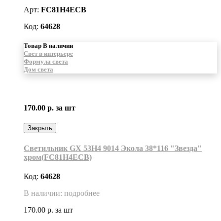
Арт:
FC81H4ECB
Код:
64628
Товар В наличии
Свет в интерьере
Формула света
Дом света
170.00 р.
за шт
Закрыть
Светильник GX 53H4 9014 Экола 38*116 "Звезда"
хром(FC81H4ECB)
Код:
64628
В наличии: подробнее
170.00 р.
за шт