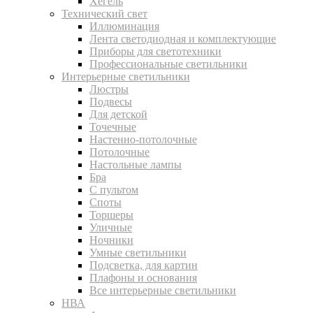
Хегель
Технический свет
Иллюминация
Лента светодиодная и комплектующие
Приборы для светотехники
Профессиональные светильники
Интерьерные светильники
Люстры
Подвесы
Для детской
Точечные
Настенно-потолочные
Потолочные
Настольные лампы
Бра
С пультом
Споты
Торшеры
Уличные
Ночники
Умные светильники
Подсветка, для картин
Плафоны и основания
Все интерьерные светильники
НВА