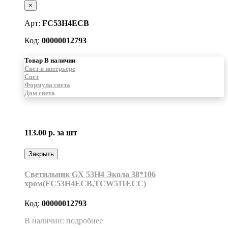
×
Арт:
FC53H4ECB
Код:
00000012793
Товар В наличии
Свет в интерьере
Свет
Формула света
Дом света
113.00 р.
за шт
Закрыть
Светильник GX 53H4 Экола 38*106
хром(FC53H4ECB,TCW511ECC)
Код:
00000012793
В наличии: подробнее