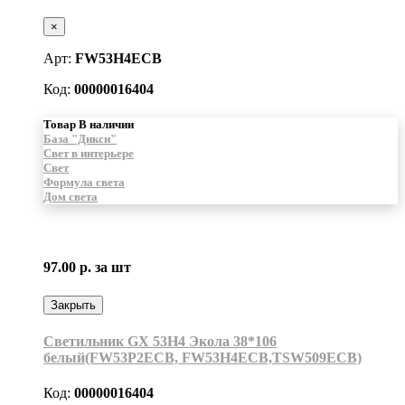
×
Арт:
FW53H4ECB
Код:
00000016404
Товар В наличии
База "Дикси"
Свет в интерьере
Свет
Формула света
Дом света
97.00 р.
за шт
Закрыть
Светильник GX 53H4 Экола 38*106
белый(FW53P2ECB, FW53H4ECB,TSW509ECB)
Код:
00000016404