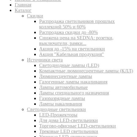
Главная
Каталог
Скидки
Распродажа светильников прошлых
коллекций 50% и 60%
Распродажа скидки до -80%
Cнижена цена на SEDNA: розетки,
выключатели, рамки...
Акция до -15% на светильники
Акция "Кабельная продукция"
Источники света
Светодиодные лампы (LED)
Компактные люминесцентные лампы (КЛЛ)
Люминесцентные лампы
Галогенные лампы накаливания
Лампы автомобильные
Лампы специального назначения
Газоразрядные лампы
Лампы накаливания
Светодиодные светильники
LED-Прожекторы
Для дома LED-светильники
Торгово-офисные LED-светильники
Трековые LED светильники
Уличные LED-светильники