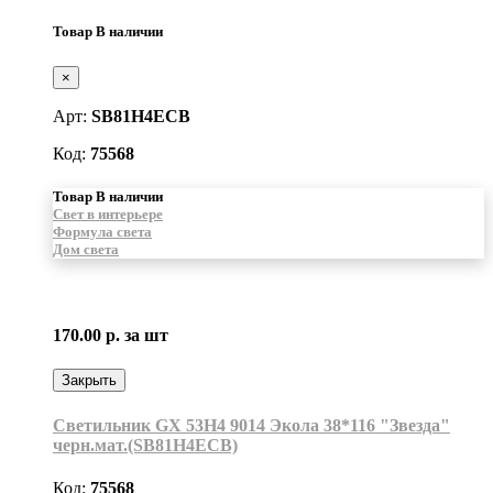
Товар В наличии
×
Арт:
SB81H4ECB
Код:
75568
Товар В наличии
Свет в интерьере
Формула света
Дом света
170.00 р.
за шт
Закрыть
Светильник GX 53H4 9014 Экола 38*116 "Звезда"
черн.мат.(SB81H4ECB)
Код:
75568