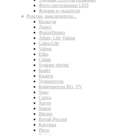
Фито-светильники LED
Фонари и указатели
Розетки, выключатели...
Вольтум
Донел
ФортеПиано
Allure, Life Valena
Galea-Life
Valena
Etika
Celain
Systeme electric
Брайт
Кварта
Удлинители
Компоненты RG, TV
Suno
Cariva
Хагер
Simon
Bticino
Китай,Россия
Каптика
Plexo