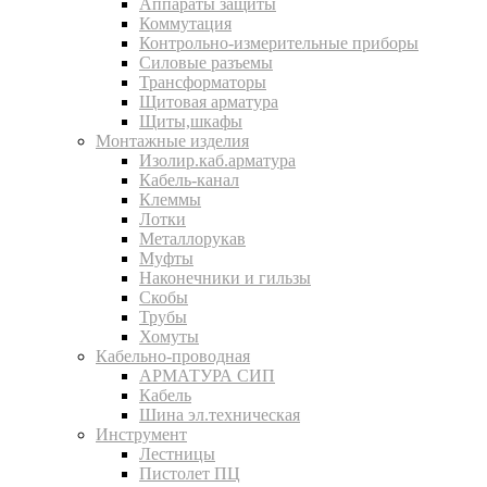
Аппараты защиты
Коммутация
Контрольно-измерительные приборы
Силовые разъемы
Трансформаторы
Щитовая арматура
Щиты,шкафы
Монтажные изделия
Изолир.каб.арматура
Кабель-канал
Клеммы
Лотки
Металлорукав
Муфты
Наконечники и гильзы
Скобы
Трубы
Хомуты
Кабельно-проводная
АРМАТУРА СИП
Кабель
Шина эл.техническая
Инструмент
Лестницы
Пистолет ПЦ