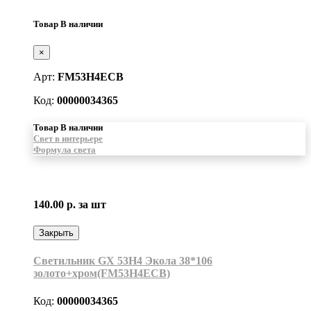
Товар В наличии
×
Арт:
FM53H4ECB
Код:
00000034365
Товар В наличии
Свет в интерьере
Формула света
140.00 р.
за шт
Закрыть
Светильник GX 53H4 Экола 38*106
золото+хром(FM53H4ECB)
Код:
00000034365