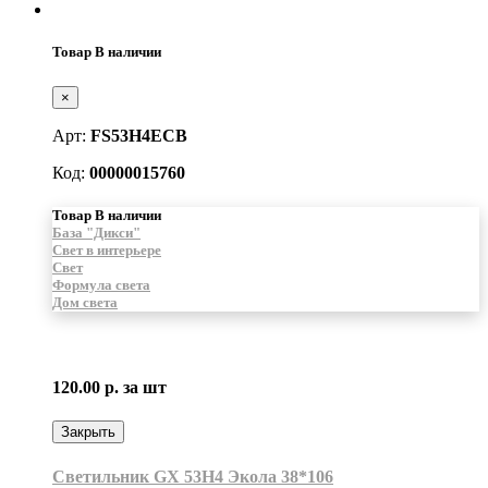
Товар В наличии
×
Арт:
FS53H4ECB
Код:
00000015760
Товар В наличии
База "Дикси"
Свет в интерьере
Свет
Формула света
Дом света
120.00 р.
за шт
Закрыть
Светильник GX 53H4 Экола 38*106