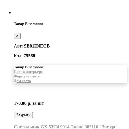
Товар В наличии
×
Арт:
SB81H4ECB
Код:
75568
Товар В наличии
Свет в интерьере
Формула света
Дом света
170.00 р.
за шт
Закрыть
Светильник GX 53H4 9014 Экола 38*116 "Звезда"