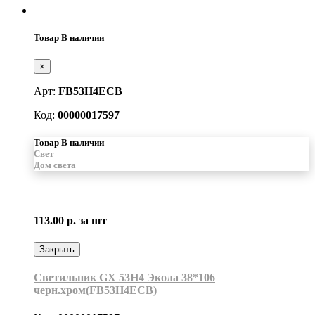
Товар В наличии
×
Арт:
FB53H4ECB
Код:
00000017597
Товар В наличии
Свет
Дом света
113.00 р.
за шт
Закрыть
Светильник GX 53H4 Экола 38*106
черн.хром(FB53H4ECB)