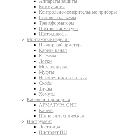
Аппараты защиты
Коммутация
Контрольно-измерительные приборы
Силовые разъемы
Трансформаторы
Щитовая арматура
Щиты,шкафы
Монтажные изделия
Изолир.каб.арматура
Кабель-канал
Клеммы
Лотки
Металлорукав
Муфты
Наконечники и гильзы
Скобы
Трубы
Хомуты
Кабельно-проводная
АРМАТУРА СИП
Кабель
Шина эл.техническая
Инструмент
Лестницы
Пистолет ПЦ