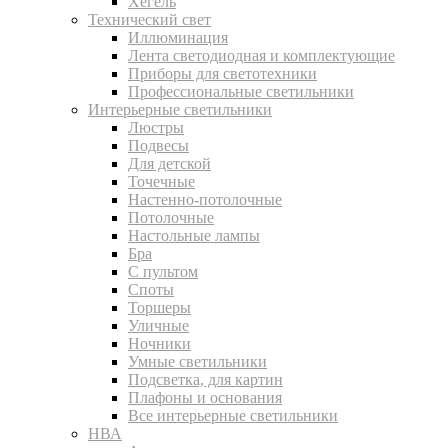
Хегель
Технический свет
Иллюминация
Лента светодиодная и комплектующие
Приборы для светотехники
Профессиональные светильники
Интерьерные светильники
Люстры
Подвесы
Для детской
Точечные
Настенно-потолочные
Потолочные
Настольные лампы
Бра
С пультом
Споты
Торшеры
Уличные
Ночники
Умные светильники
Подсветка, для картин
Плафоны и основания
Все интерьерные светильники
НВА