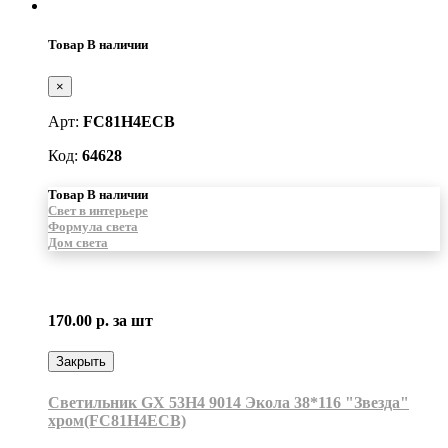
Товар В наличии
×
Арт:
FC81H4ECB
Код:
64628
Товар В наличии
Свет в интерьере
Формула света
Дом света
170.00 р.
за шт
Закрыть
Светильник GX 53H4 9014 Экола 38*116 "Звезда"
хром(FC81H4ECB)