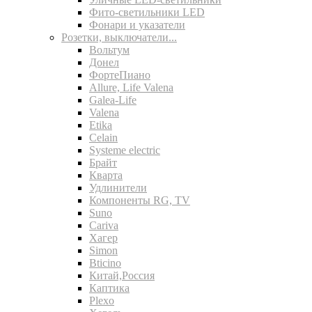
Фито-светильники LED
Фонари и указатели
Розетки, выключатели...
Вольтум
Донел
ФортеПиано
Allure, Life Valena
Galea-Life
Valena
Etika
Celain
Systeme electric
Брайт
Кварта
Удлинители
Компоненты RG, TV
Suno
Cariva
Хагер
Simon
Bticino
Китай,Россия
Каптика
Plexo