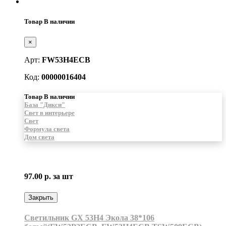
Товар В наличии
×
Арт:
FW53H4ECB
Код:
00000016404
Товар В наличии
База "Дикси"
Свет в интерьере
Свет
Формула света
Дом света
97.00 р.
за шт
Закрыть
Светильник GX 53H4 Экола 38*106