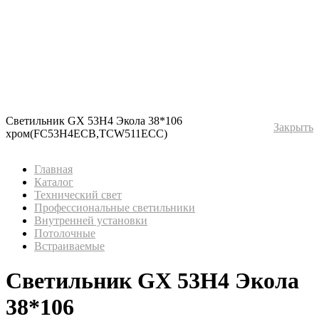
Светильник GX 53H4 Экола 38*106
Закрыть
хром(FC53H4ECB,TCW511ECC)
Главная
Каталог
Технический свет
Профессиональные светильники
Внутренней установки
Потолочные
Встраиваемые
Светильник GX 53H4 Экола
38*106