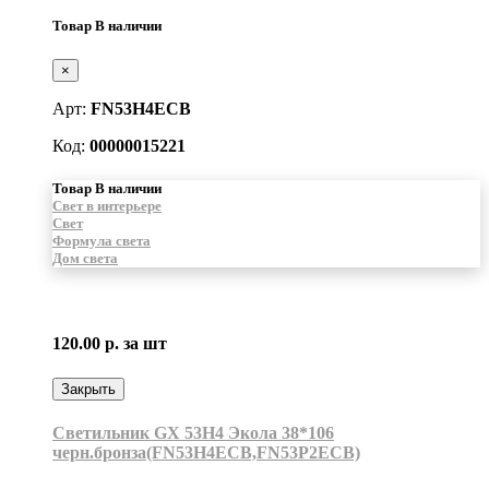
Товар В наличии
×
Арт:
FN53H4ECB
Код:
00000015221
Товар В наличии
Свет в интерьере
Свет
Формула света
Дом света
120.00 р.
за шт
Закрыть
Светильник GX 53H4 Экола 38*106
черн.бронза(FN53H4ECB,FN53P2ECB)