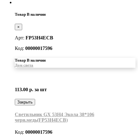
Товар В наличии
×
Арт:
FP53H4ECB
Код:
00000017596
Товар В наличии
Дом света
113.00 р.
за шт
Закрыть
Светильник GX 53H4 Экола 38*106
черн.медь(FP53H4ECB)
Код:
00000017596