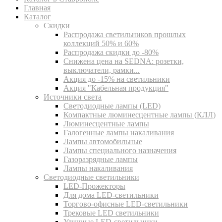
Главная
Каталог
Скидки
Распродажа светильников прошлых
коллекций 50% и 60%
Распродажа скидки до -80%
Cнижена цена на SEDNA: розетки,
выключатели, рамки...
Акция до -15% на светильники
Акция "Кабельная продукция"
Источники света
Светодиодные лампы (LED)
Компактные люминесцентные лампы (КЛЛ)
Люминесцентные лампы
Галогенные лампы накаливания
Лампы автомобильные
Лампы специального назначения
Газоразрядные лампы
Лампы накаливания
Светодиодные светильники
LED-Прожекторы
Для дома LED-светильники
Торгово-офисные LED-светильники
Трековые LED светильники
Уличные LED-светильники