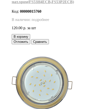
мат.хром(FS53H4ECB,FS53P2ECB)
Код:
00000015760
В наличии: подробнее
120.00 р.
за шт
В корзину
Отложить
Сравнить