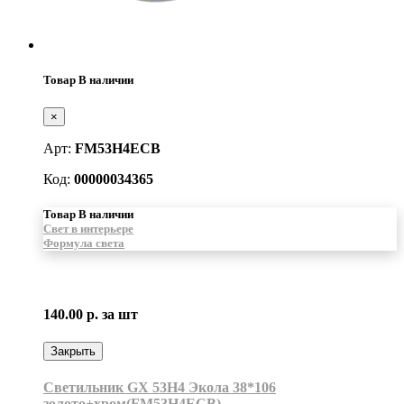
Товар В наличии
×
Арт:
FM53H4ECB
Код:
00000034365
Товар В наличии
Свет в интерьере
Формула света
140.00 р.
за шт
Закрыть
Светильник GX 53H4 Экола 38*106
золото+хром(FM53H4ECB)