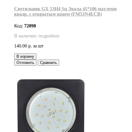
Светильник GX 53H4 Sq Экола 41*106 мат.черн
квадр. с открытым краем (FM53N4ECB)
Код:
72898
В наличии: подробнее
140.00 р.
за шт
В корзину
Отложить
Сравнить