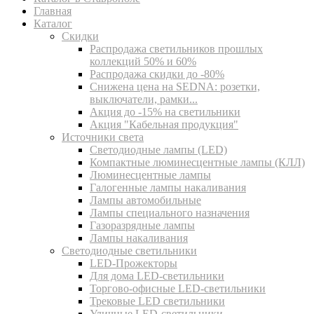
Главная
Каталог
Скидки
Распродажа светильников прошлых
коллекций 50% и 60%
Распродажа скидки до -80%
Cнижена цена на SEDNA: розетки,
выключатели, рамки...
Акция до -15% на светильники
Акция "Кабельная продукция"
Источники света
Светодиодные лампы (LED)
Компактные люминесцентные лампы (КЛЛ)
Люминесцентные лампы
Галогенные лампы накаливания
Лампы автомобильные
Лампы специального назначения
Газоразрядные лампы
Лампы накаливания
Светодиодные светильники
LED-Прожекторы
Для дома LED-светильники
Торгово-офисные LED-светильники
Трековые LED светильники
Уличные LED-светильники