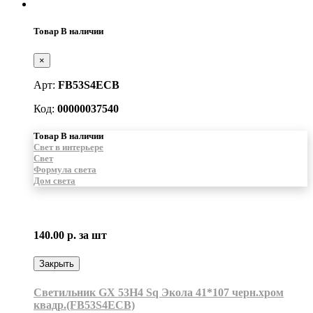
Товар В наличии
×
Арт:
FB53S4ECB
Код:
00000037540
Товар В наличии
Свет в интерьере
Свет
Формула света
Дом света
140.00 р.
за шт
Закрыть
Светильник GX 53H4 Sq Экола 41*107 черн.хром
квадр.(FB53S4ECB)