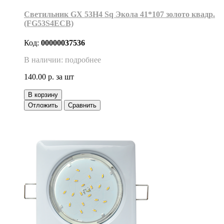
Светильник GX 53H4 Sq Экола 41*107 золото квадр.
(FG53S4ECB)
Код:
00000037536
В наличии: подробнее
140.00 р.
за шт
В корзину
Отложить
Сравнить