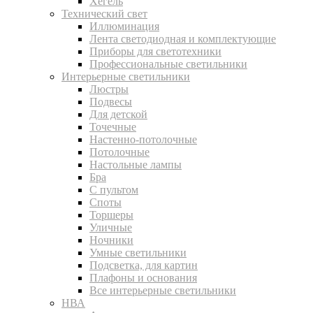
Хегель
Технический свет
Иллюминация
Лента светодиодная и комплектующие
Приборы для светотехники
Профессиональные светильники
Интерьерные светильники
Люстры
Подвесы
Для детской
Точечные
Настенно-потолочные
Потолочные
Настольные лампы
Бра
С пультом
Споты
Торшеры
Уличные
Ночники
Умные светильники
Подсветка, для картин
Плафоны и основания
Все интерьерные светильники
НВА