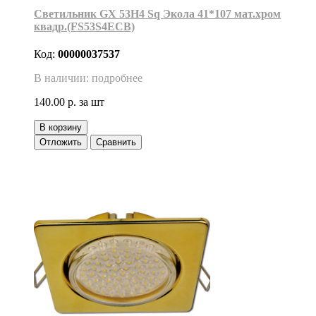
Светильник GX 53H4 Sq Экола 41*107 мат.хром
квадр.(FS53S4ECB)
Код:
00000037537
В наличии: подробнее
140.00 р.
за шт
В корзину
Отложить
Сравнить