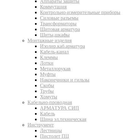
Аппараты защиты
Коммутация
Контрольно-измерительные приборы
Силовые разъемы
Трансформаторы
Щитовая арматура
Щиты,шкафы
Монтажные изделия
Изолир.каб.арматура
Кабель-канал
Клеммы
Лотки
Металлорукав
Муфты
Наконечники и гильзы
Скобы
Трубы
Хомуты
Кабельно-проводная
АРМАТУРА СИП
Кабель
Шина эл.техническая
Инструмент
Лестницы
Пистолет ПЦ