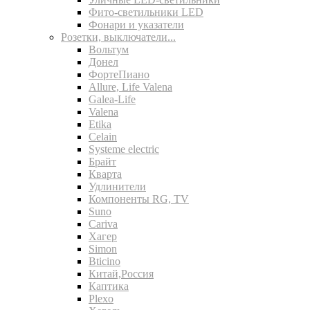
Фито-светильники LED
Фонари и указатели
Розетки, выключатели...
Вольтум
Донел
ФортеПиано
Allure, Life Valena
Galea-Life
Valena
Etika
Celain
Systeme electric
Брайт
Кварта
Удлинители
Компоненты RG, TV
Suno
Cariva
Хагер
Simon
Bticino
Китай,Россия
Каптика
Plexo