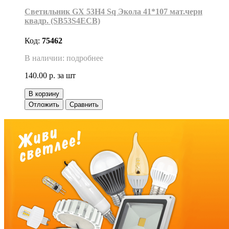
Светильник GX 53H4 Sq Экола 41*107 мат.черн
квадр. (SB53S4ECB)
Код:
75462
В наличии: подробнее
140.00 р.
за шт
В корзину
Отложить
Сравнить