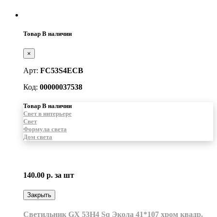
Товар В наличии
×
Арт:
FC53S4ECB
Код:
00000037538
Товар В наличии
Свет в интерьере
Свет
Формула света
Дом света
140.00 р.
за шт
Закрыть
Светильник GX 53H4 Sq Экола 41*107 хром квадр.