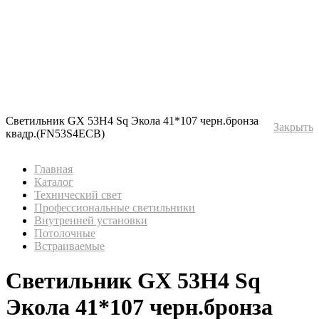
Светильник GX 53H4 Sq Экола 41*107 черн.бронза
Закрыть
квадр.(FN53S4ECB)
Главная
Каталог
Технический свет
Профессиональные светильники
Внутренней установки
Потолочные
Встраиваемые
Светильник GX 53H4 Sq
Экола 41*107 черн.бронза