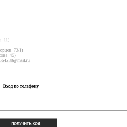
, 11)
орцев, 73/1)
ова, 45)
 564288@mail.ru
Вход по телефону
ПОЛУЧИТЬ КОД