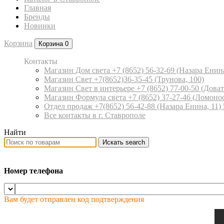
Главная
Бренды
Новинки
Корзина
Корзина
0
Контакты
Магазин Дом света +7 (8652) 56-32-69
(Назара Енина
Магазин Свет +7(8652)36-35-45
(Трунова, 100)
Магазин Свет в интерьере +7 (8652) 77-00-50
(Доват
Магазин Формула света +7 (8652) 37-27-46
(Ломонос
Отдел продаж +7(8652) 56-42-88
(Назара Енина, 11)
Все контакты в г. Ставрополе
Найти
Искать
search
Номер телефона
Вам будет отправлен код подтверждения