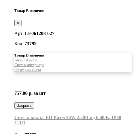
Товар В наличии
×
Арт:
LE061208-027
Код:
73795
Товар В наличии
База "Дикси"
Свет в интерьере
Формула света
757.00 р.
за шт
Закрыть
Свет-к накл.LED Ритм 36W 2520Lm, 6500K, IP40
СЛЛ