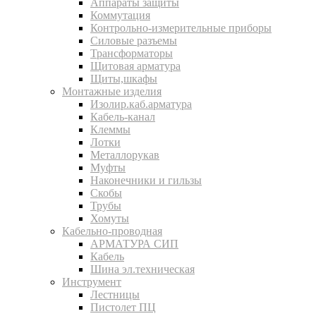
Аппараты защиты
Коммутация
Контрольно-измерительные приборы
Силовые разъемы
Трансформаторы
Щитовая арматура
Щиты,шкафы
Монтажные изделия
Изолир.каб.арматура
Кабель-канал
Клеммы
Лотки
Металлорукав
Муфты
Наконечники и гильзы
Скобы
Трубы
Хомуты
Кабельно-проводная
АРМАТУРА СИП
Кабель
Шина эл.техническая
Инструмент
Лестницы
Пистолет ПЦ