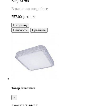
Код:
73795
В наличии: подробнее
757.00 р.
за шт
В корзину
Отложить
Сравнить
Товар В наличии
×
Арт:
CL718K22