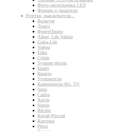
Фито-светильники LED
Фонари и указатели
Розетки, выключатели...
Вольтум
Донел
ФортеПиано
Allure, Life Valena
Galea-Life
Valena
Etika
Celain
Systeme electric
Брайт
Кварта
Удлинители
Компоненты RG, TV
Suno
Cariva
Хагер
Simon
Bticino
Китай,Россия
Каптика
Plexo