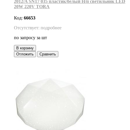
2012/A SN17 035 пластик/белый Н/п светильник LED
20W 220V TORA
Код:
66653
Отсутствует: подробнее
по запросу
за шт
В корзину
Отложить
Сравнить