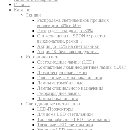
Главная
Каталог
Скидки
Распродажа светильников прошлых
коллекций 50% и 60%
Распродажа скидки до -80%
Cнижена цена на SEDNA: розетки,
выключатели, рамки...
Акция до -15% на светильники
Акция "Кабельная продукция"
Источники света
Светодиодные лампы (LED)
Компактные люминесцентные лампы (КЛЛ)
Люминесцентные лампы
Галогенные лампы накаливания
Лампы автомобильные
Лампы специального назначения
Газоразрядные лампы
Лампы накаливания
Светодиодные светильники
LED-Прожекторы
Для дома LED-светильники
Торгово-офисные LED-светильники
Трековые LED светильники
Уличные LED-светильники