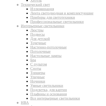
Хегель
Технический свет
Иллюминация
Лента светодиодная и комплектующие
Приборы для светотехники
Профессиональные светильники
Интерьерные светильники
Люстры
Подвесы
Для детской
Точечные
Настенно-потолочные
Потолочные
Настольные лампы
Бра
С пультом
Споты
Торшеры
Уличные
Ночники
Умные светильники
Подсветка, для картин
Плафоны и основания
Все интерьерные светильники
НВА