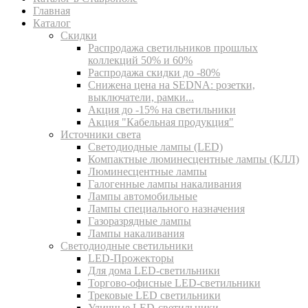
Главная
Каталог
Скидки
Распродажа светильников прошлых
коллекций 50% и 60%
Распродажа скидки до -80%
Cнижена цена на SEDNA: розетки,
выключатели, рамки...
Акция до -15% на светильники
Акция "Кабельная продукция"
Источники света
Светодиодные лампы (LED)
Компактные люминесцентные лампы (КЛЛ)
Люминесцентные лампы
Галогенные лампы накаливания
Лампы автомобильные
Лампы специального назначения
Газоразрядные лампы
Лампы накаливания
Светодиодные светильники
LED-Прожекторы
Для дома LED-светильники
Торгово-офисные LED-светильники
Трековые LED светильники
Уличные LED-светильники