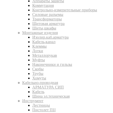
Аппараты защиты
Коммутация
Контрольно-измерительные приборы
Силовые разъемы
Трансформаторы
Щитовая арматура
Щиты,шкафы
Монтажные изделия
Изолир.каб.арматура
Кабель-канал
Клеммы
Лотки
Металлорукав
Муфты
Наконечники и гильзы
Скобы
Трубы
Хомуты
Кабельно-проводная
АРМАТУРА СИП
Кабель
Шина эл.техническая
Инструмент
Лестницы
Пистолет ПЦ