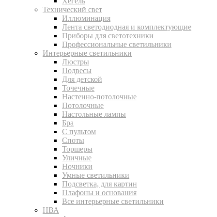
Хегель
Технический свет
Иллюминация
Лента светодиодная и комплектующие
Приборы для светотехники
Профессиональные светильники
Интерьерные светильники
Люстры
Подвесы
Для детской
Точечные
Настенно-потолочные
Потолочные
Настольные лампы
Бра
С пультом
Споты
Торшеры
Уличные
Ночники
Умные светильники
Подсветка, для картин
Плафоны и основания
Все интерьерные светильники
НВА