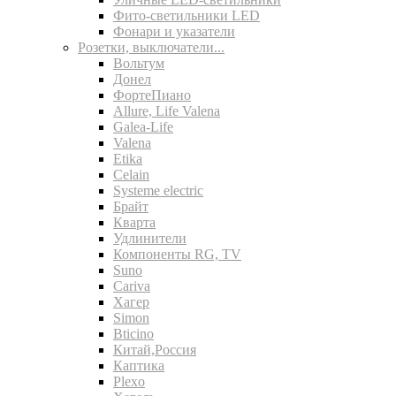
Фито-светильники LED
Фонари и указатели
Розетки, выключатели...
Вольтум
Донел
ФортеПиано
Allure, Life Valena
Galea-Life
Valena
Etika
Celain
Systeme electric
Брайт
Кварта
Удлинители
Компоненты RG, TV
Suno
Cariva
Хагер
Simon
Bticino
Китай,Россия
Каптика
Plexo