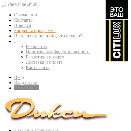
(8652) 56-42-88
О компании
Контакты
Новости
Бонусная программа
Не нашли в наличии, что искали?
...
Реквизиты
Политика конфиденциальности
Гарантия и возврат
Доставка и оплата
Карта сайта
Вход
Вход по смс
Регистрация
Каталог в Ставрополе