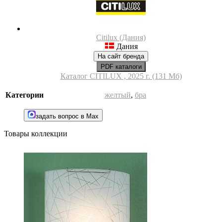
Citilux (Дания)
Дания
На сайт бренда
PDF каталоги
Каталог CITILUX , 2025 г. (131 Мб)
Категории
желтый
,
бра
задать вопрос в Max
Товары коллекции