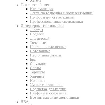
Хегель
Технический свет
Иллюминация
Лента светодиодная и комплектующие
Приборы для светотехники
Профессиональные светильники
Интерьерные светильники
Люстры
Подвесы
Для детской
Точечные
Настенно-потолочные
Потолочные
Настольные лампы
Бра
С пультом
Споты
Торшеры
Уличные
Ночники
Умные светильники
Подсветка, для картин
Плафоны и основания
Все интерьерные светильники
НВА