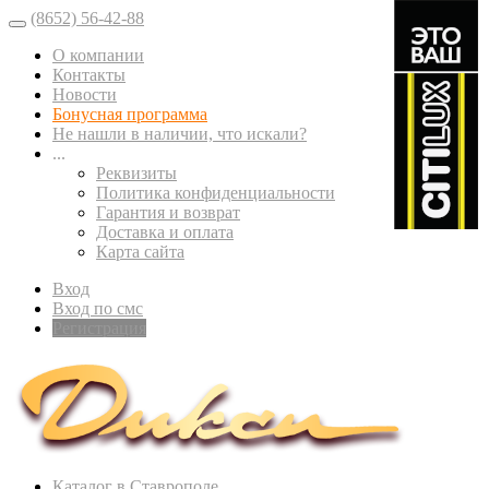
(8652) 56-42-88
О компании
Контакты
Новости
Бонусная программа
Не нашли в наличии, что искали?
...
Реквизиты
Политика конфиденциальности
Гарантия и возврат
Доставка и оплата
Карта сайта
Вход
Вход по смс
Регистрация
Каталог в Ставрополе