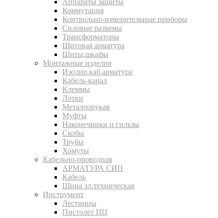
Аппараты защиты
Коммутация
Контрольно-измерительные приборы
Силовые разъемы
Трансформаторы
Щитовая арматура
Щиты,шкафы
Монтажные изделия
Изолир.каб.арматура
Кабель-канал
Клеммы
Лотки
Металлорукав
Муфты
Наконечники и гильзы
Скобы
Трубы
Хомуты
Кабельно-проводная
АРМАТУРА СИП
Кабель
Шина эл.техническая
Инструмент
Лестницы
Пистолет ПЦ