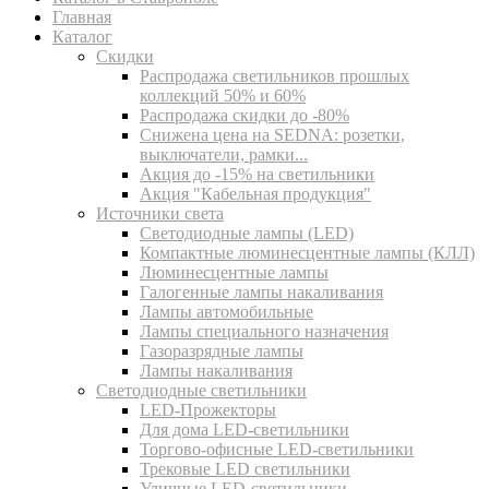
Главная
Каталог
Скидки
Распродажа светильников прошлых
коллекций 50% и 60%
Распродажа скидки до -80%
Cнижена цена на SEDNA: розетки,
выключатели, рамки...
Акция до -15% на светильники
Акция "Кабельная продукция"
Источники света
Светодиодные лампы (LED)
Компактные люминесцентные лампы (КЛЛ)
Люминесцентные лампы
Галогенные лампы накаливания
Лампы автомобильные
Лампы специального назначения
Газоразрядные лампы
Лампы накаливания
Светодиодные светильники
LED-Прожекторы
Для дома LED-светильники
Торгово-офисные LED-светильники
Трековые LED светильники
Уличные LED-светильники