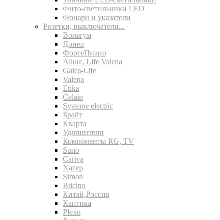
Фито-светильники LED
Фонари и указатели
Розетки, выключатели...
Вольтум
Донел
ФортеПиано
Allure, Life Valena
Galea-Life
Valena
Etika
Celain
Systeme electric
Брайт
Кварта
Удлинители
Компоненты RG, TV
Suno
Cariva
Хагер
Simon
Bticino
Китай,Россия
Каптика
Plexo