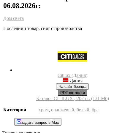
06.08.2026г:
Дом света
Последний товар, снят с производства
Citilux (Дания)
Дания
На сайт бренда
PDF каталоги
Каталог CITILUX , 2025 г. (131 Мб)
Категории
хром
,
оранжевый
,
белый
,
бра
задать вопрос в Max
Товары коллекции