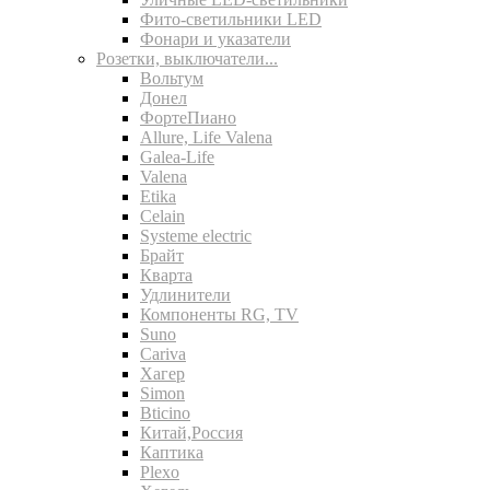
Фито-светильники LED
Фонари и указатели
Розетки, выключатели...
Вольтум
Донел
ФортеПиано
Allure, Life Valena
Galea-Life
Valena
Etika
Celain
Systeme electric
Брайт
Кварта
Удлинители
Компоненты RG, TV
Suno
Cariva
Хагер
Simon
Bticino
Китай,Россия
Каптика
Plexo