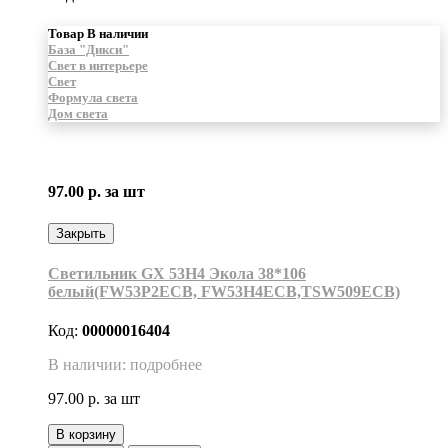
Товар В наличии
База "Дикси"
Свет в интерьере
Свет
Формула света
Дом света
97.00 р.
за шт
Закрыть
Светильник GX 53H4 Экола 38*106
белый(FW53P2ECB, FW53H4ECB,TSW509ECB)
Код:
00000016404
В наличии: подробнее
97.00 р.
за шт
В корзину