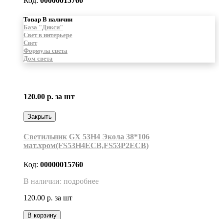
Код:
00000015760
Товар В наличии
База "Дикси"
Свет в интерьере
Свет
Формула света
Дом света
120.00 р.
за шт
Закрыть
Светильник GX 53H4 Экола 38*106
мат.хром(FS53H4ECB,FS53P2ECB)
Код:
00000015760
В наличии: подробнее
120.00 р.
за шт
В корзину