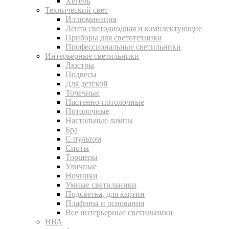
Хегель
Технический свет
Иллюминация
Лента светодиодная и комплектующие
Приборы для светотехники
Профессиональные светильники
Интерьерные светильники
Люстры
Подвесы
Для детской
Точечные
Настенно-потолочные
Потолочные
Настольные лампы
Бра
С пультом
Споты
Торшеры
Уличные
Ночники
Умные светильники
Подсветка, для картин
Плафоны и основания
Все интерьерные светильники
НВА