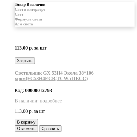
Товар В наличии
Свет в интерьере
Свет
Формула света
Дом света
113.00 р.
за шт
Закрыть
Светильник GX 53H4 Экола 38*106
хром(FC53H4ECB,TCW511ECC)
Код:
00000012793
В наличии: подробнее
113.00 р.
за шт
В корзину
Отложить
Сравнить