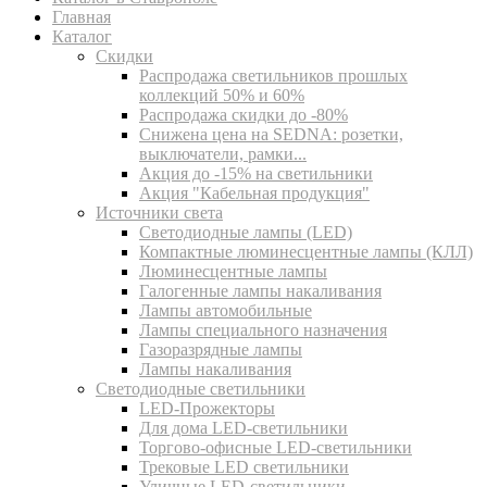
Главная
Каталог
Скидки
Распродажа светильников прошлых
коллекций 50% и 60%
Распродажа скидки до -80%
Cнижена цена на SEDNA: розетки,
выключатели, рамки...
Акция до -15% на светильники
Акция "Кабельная продукция"
Источники света
Светодиодные лампы (LED)
Компактные люминесцентные лампы (КЛЛ)
Люминесцентные лампы
Галогенные лампы накаливания
Лампы автомобильные
Лампы специального назначения
Газоразрядные лампы
Лампы накаливания
Светодиодные светильники
LED-Прожекторы
Для дома LED-светильники
Торгово-офисные LED-светильники
Трековые LED светильники
Уличные LED-светильники