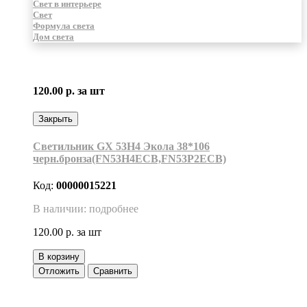
Свет в интерьере
Свет
Формула света
Дом света
120.00 р.
за шт
Закрыть
Светильник GX 53H4 Экола 38*106
черн.бронза(FN53H4ECB,FN53P2ECB)
Код:
00000015221
В наличии: подробнее
120.00 р.
за шт
В корзину
Отложить
Сравнить