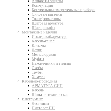
Аппараты защиты
Коммутация
Контрольно-измерительные приборы
Силовые разъемы
Трансформаторы
Щитовая арматура
Щиты,шкафы
Монтажные изделия
Изолир.каб.арматура
Кабель-канал
Клеммы
Лотки
Металлорукав
Муфты
Наконечники и гильзы
Скобы
Трубы
Хомуты
Кабельно-проводная
АРМАТУРА СИП
Кабель
Шина эл.техническая
Инструмент
Лестницы
Пистолет ПЦ