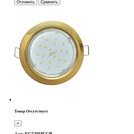
Отложить
Сравнить
Товар Отсутствует
×
Арт:
FG53H4ECB