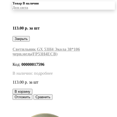
Товар В наличии
Дом света
113.00 р.
за шт
Закрыть
Светильник GX 53H4 Экола 38*106
черн.медь(FP53H4ECB)
Код:
00000017596
В наличии: подробнее
113.00 р.
за шт
В корзину
Отложить
Сравнить