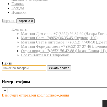
Главная
Бренды
Новинки
Корзина
Корзина
0
Контакты
Магазин Дом света +7 (8652) 56-32-69
(Назара Енина
Магазин Свет +7(8652)36-35-45
(Трунова, 100)
Магазин Свет в интерьере +7 (8652) 77-00-50
(Доват
Магазин Формула света +7 (8652) 37-27-46
(Ломонос
Отдел продаж +7(8652) 56-42-88
(Назара Енина, 11)
Все контакты в г. Ставрополе
Найти
Искать
search
Номер телефона
Вам будет отправлен код подтверждения