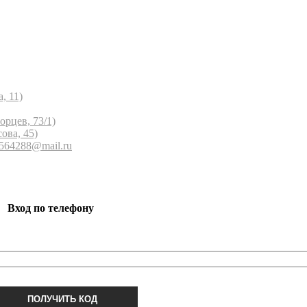
, 11)
орцев, 73/1)
ова, 45)
 564288@mail.ru
Вход по телефону
ПОЛУЧИТЬ КОД