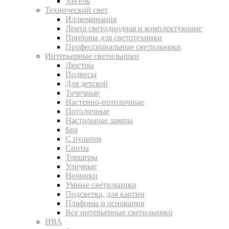
Хегель
Технический свет
Иллюминация
Лента светодиодная и комплектующие
Приборы для светотехники
Профессиональные светильники
Интерьерные светильники
Люстры
Подвесы
Для детской
Точечные
Настенно-потолочные
Потолочные
Настольные лампы
Бра
С пультом
Споты
Торшеры
Уличные
Ночники
Умные светильники
Подсветка, для картин
Плафоны и основания
Все интерьерные светильники
НВА