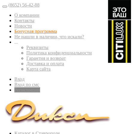
(8652) 56-42-88
О компании
Контакты
Новости
Бонусная программа
Не нашли в наличии, что искали?
...
Реквизиты
Политика конфиденциальности
Гарантия и возврат
Доставка и оплата
Карта сайта
Вход
Вход по смс
Регистрация
Каталог в Ставрополе