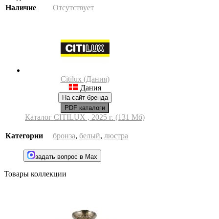
Наличие
Отсутствует
Citilux (Дания)
Дания
На сайт бренда
PDF каталоги
Каталог CITILUX , 2025 г. (131 Мб)
Категории
бронза
,
белый
,
люстра
задать вопрос в Max
Товары коллекции