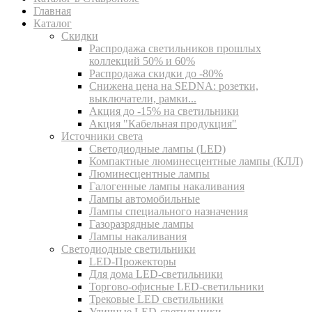
Главная
Каталог
Скидки
Распродажа светильников прошлых
коллекций 50% и 60%
Распродажа скидки до -80%
Cнижена цена на SEDNA: розетки,
выключатели, рамки...
Акция до -15% на светильники
Акция "Кабельная продукция"
Источники света
Светодиодные лампы (LED)
Компактные люминесцентные лампы (КЛЛ)
Люминесцентные лампы
Галогенные лампы накаливания
Лампы автомобильные
Лампы специального назначения
Газоразрядные лампы
Лампы накаливания
Светодиодные светильники
LED-Прожекторы
Для дома LED-светильники
Торгово-офисные LED-светильники
Трековые LED светильники
Уличные LED-светильники