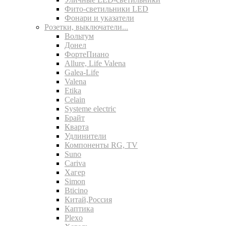
Фито-светильники LED
Фонари и указатели
Розетки, выключатели...
Вольтум
Донел
ФортеПиано
Allure, Life Valena
Galea-Life
Valena
Etika
Celain
Systeme electric
Брайт
Кварта
Удлинители
Компоненты RG, TV
Suno
Cariva
Хагер
Simon
Bticino
Китай,Россия
Каптика
Plexo