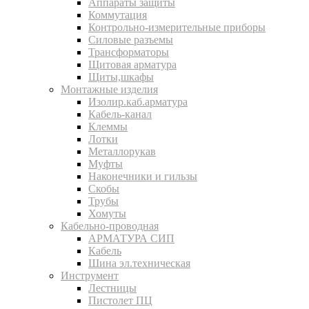
Аппараты защиты
Коммутация
Контрольно-измерительные приборы
Силовые разъемы
Трансформаторы
Щитовая арматура
Щиты,шкафы
Монтажные изделия
Изолир.каб.арматура
Кабель-канал
Клеммы
Лотки
Металлорукав
Муфты
Наконечники и гильзы
Скобы
Трубы
Хомуты
Кабельно-проводная
АРМАТУРА СИП
Кабель
Шина эл.техническая
Инструмент
Лестницы
Пистолет ПЦ