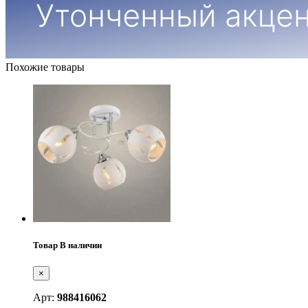
Похожие товары
Товар В наличии
×
Арт:
988416062