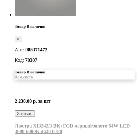
Товар В наличии
×
Арт:
988371472
Код:
78307
Товар В наличии
Дом света
2 230.00 р.
за шт
Закрыть
Люстра XI3242/3 BK+FGD черный/золото 54W LED
3000-6000K d620 h180