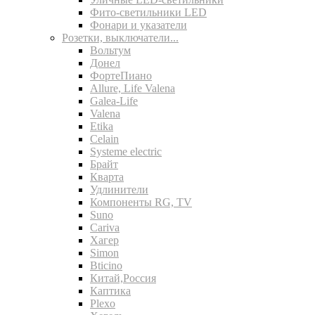
Фито-светильники LED
Фонари и указатели
Розетки, выключатели...
Вольтум
Донел
ФортеПиано
Allure, Life Valena
Galea-Life
Valena
Etika
Celain
Systeme electric
Брайт
Кварта
Удлинители
Компоненты RG, TV
Suno
Cariva
Хагер
Simon
Bticino
Китай,Россия
Каптика
Plexo