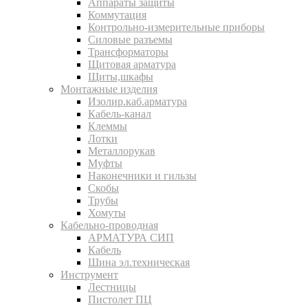
Аппараты защиты
Коммутация
Контрольно-измерительные приборы
Силовые разъемы
Трансформаторы
Щитовая арматура
Щиты,шкафы
Монтажные изделия
Изолир.каб.арматура
Кабель-канал
Клеммы
Лотки
Металлорукав
Муфты
Наконечники и гильзы
Скобы
Трубы
Хомуты
Кабельно-проводная
АРМАТУРА СИП
Кабель
Шина эл.техническая
Инструмент
Лестницы
Пистолет ПЦ