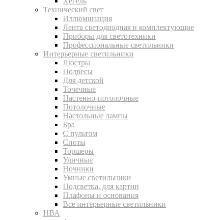
Хегель
Технический свет
Иллюминация
Лента светодиодная и комплектующие
Приборы для светотехники
Профессиональные светильники
Интерьерные светильники
Люстры
Подвесы
Для детской
Точечные
Настенно-потолочные
Потолочные
Настольные лампы
Бра
С пультом
Споты
Торшеры
Уличные
Ночники
Умные светильники
Подсветка, для картин
Плафоны и основания
Все интерьерные светильники
НВА