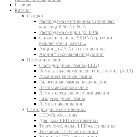
Главная
Каталог
Скидки
Распродажа светильников прошлых
коллекций 50% и 60%
Распродажа скидки до -80%
Cнижена цена на SEDNA: розетки,
выключатели, рамки...
Акция до -15% на светильники
Акция "Кабельная продукция"
Источники света
Светодиодные лампы (LED)
Компактные люминесцентные лампы (КЛЛ)
Люминесцентные лампы
Галогенные лампы накаливания
Лампы автомобильные
Лампы специального назначения
Газоразрядные лампы
Лампы накаливания
Светодиодные светильники
LED-Прожекторы
Для дома LED-светильники
Торгово-офисные LED-светильники
Трековые LED светильники
Уличные LED-светильники