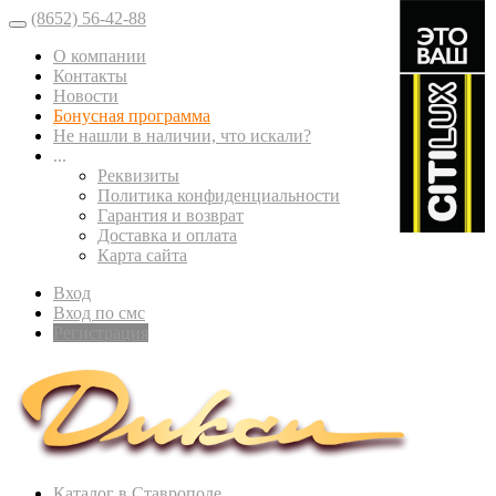
(8652) 56-42-88
О компании
Контакты
Новости
Бонусная программа
Не нашли в наличии, что искали?
...
Реквизиты
Политика конфиденциальности
Гарантия и возврат
Доставка и оплата
Карта сайта
Вход
Вход по смс
Регистрация
Каталог в Ставрополе