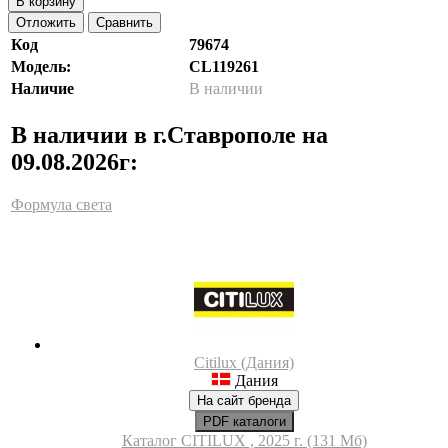
В корзину
Отложить
Сравнить
Код
79674
Модель:
CL119261
Наличие
В наличии
В наличии в г.Ставрополе на
09.08.2026г:
Формула света
Citilux (Дания)
Дания
На сайт бренда
PDF каталоги
Каталог CITILUX , 2025 г. (131 Мб)