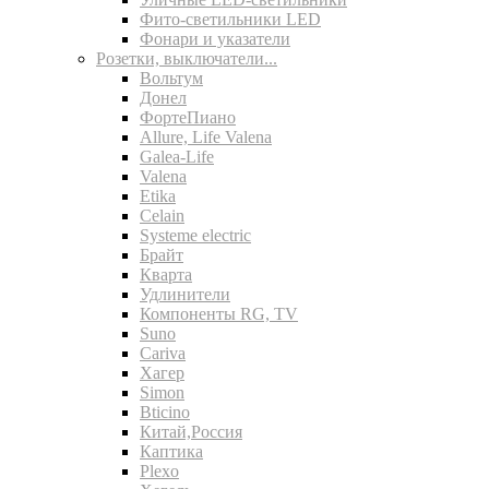
Фито-светильники LED
Фонари и указатели
Розетки, выключатели...
Вольтум
Донел
ФортеПиано
Allure, Life Valena
Galea-Life
Valena
Etika
Celain
Systeme electric
Брайт
Кварта
Удлинители
Компоненты RG, TV
Suno
Cariva
Хагер
Simon
Bticino
Китай,Россия
Каптика
Plexo