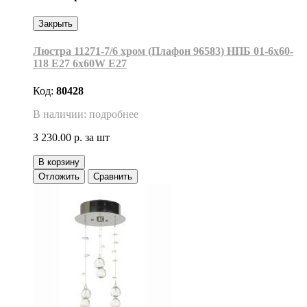
Закрыть
Люстра 11271-7/6 хром (Плафон 96583) НПБ 01-6х60-
118 Е27 6x60W Е27
Код:
80428
В наличии: подробнее
3 230.00 р.
за шт
В корзину
Отложить
Сравнить