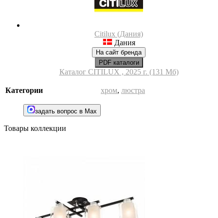
Citilux (Дания)
Дания
На сайт бренда
PDF каталоги
Каталог CITILUX , 2025 г. (131 Мб)
Категории
хром
,
люстра
задать вопрос в Max
Товары коллекции