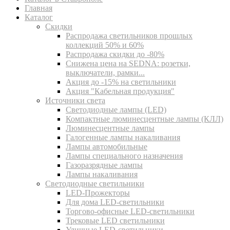
Главная
Каталог
Скидки
Распродажа светильников прошлых
коллекций 50% и 60%
Распродажа скидки до -80%
Cнижена цена на SEDNA: розетки,
выключатели, рамки...
Акция до -15% на светильники
Акция "Кабельная продукция"
Источники света
Светодиодные лампы (LED)
Компактные люминесцентные лампы (КЛЛ)
Люминесцентные лампы
Галогенные лампы накаливания
Лампы автомобильные
Лампы специального назначения
Газоразрядные лампы
Лампы накаливания
Светодиодные светильники
LED-Прожекторы
Для дома LED-светильники
Торгово-офисные LED-светильники
Трековые LED светильники
Уличные LED-светильники