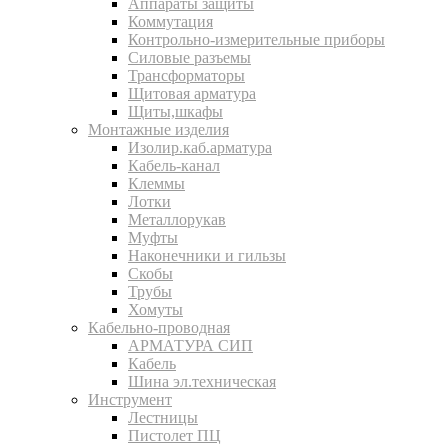
Аппараты защиты
Коммутация
Контрольно-измерительные приборы
Силовые разъемы
Трансформаторы
Щитовая арматура
Щиты,шкафы
Монтажные изделия
Изолир.каб.арматура
Кабель-канал
Клеммы
Лотки
Металлорукав
Муфты
Наконечники и гильзы
Скобы
Трубы
Хомуты
Кабельно-проводная
АРМАТУРА СИП
Кабель
Шина эл.техническая
Инструмент
Лестницы
Пистолет ПЦ