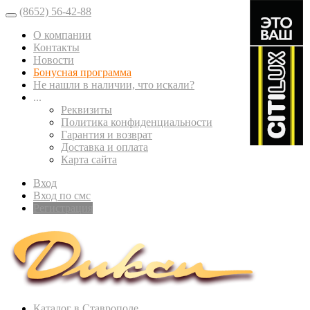
(8652) 56-42-88
О компании
Контакты
Новости
Бонусная программа
Не нашли в наличии, что искали?
...
Реквизиты
Политика конфиденциальности
Гарантия и возврат
Доставка и оплата
Карта сайта
Вход
Вход по смс
Регистрация
Каталог в Ставрополе