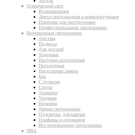
Хегель
Технический свет
Иллюминация
Лента светодиодная и комплектующие
Приборы для светотехники
Профессиональные светильники
Интерьерные светильники
Люстры
Подвесы
Для детской
Точечные
Настенно-потолочные
Потолочные
Настольные лампы
Бра
С пультом
Споты
Торшеры
Уличные
Ночники
Умные светильники
Подсветка, для картин
Плафоны и основания
Все интерьерные светильники
НВА