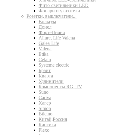
Фито-светильники LED
Фонари и указатели
Розетки, выключатели...
Вольтум
Донел
ФортеПиано
Allure, Life Valena
Galea-Life
Valena
Etika
Celain
Systeme electric
Брайт
Кварта
Удлинители
Компоненты RG, TV
Suno
Cariva
Хагер
Simon
Bticino
Китай,Россия
Каптика
Plexo