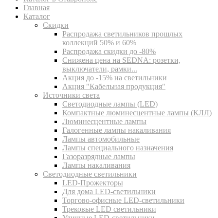
Главная
Каталог
Скидки
Распродажа светильников прошлых
коллекций 50% и 60%
Распродажа скидки до -80%
Cнижена цена на SEDNA: розетки,
выключатели, рамки...
Акция до -15% на светильники
Акция "Кабельная продукция"
Источники света
Светодиодные лампы (LED)
Компактные люминесцентные лампы (КЛЛ)
Люминесцентные лампы
Галогенные лампы накаливания
Лампы автомобильные
Лампы специального назначения
Газоразрядные лампы
Лампы накаливания
Светодиодные светильники
LED-Прожекторы
Для дома LED-светильники
Торгово-офисные LED-светильники
Трековые LED светильники
Уличные LED-светильники