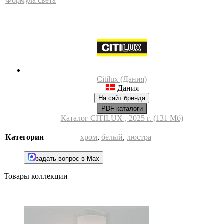
Формула света
Citilux (Дания)
Дания
На сайт бренда
PDF каталоги
Каталог CITILUX , 2025 г. (131 Мб)
Категории
хром
,
белый
,
люстра
задать вопрос в Max
Товары коллекции