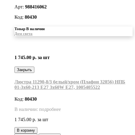
Арт:
988416062
Код:
80430
Товар В наличии
Дом света
1 745.00 р.
за шт
Закрыть
Люстра 11290-8/3 белый/хром (Плафон 32856) НПБ
01-3х60-213 Е27 3x60W Е27, 1005405522
Код:
80430
В наличии: подробнее
1 745.00 р.
за шт
В корзину