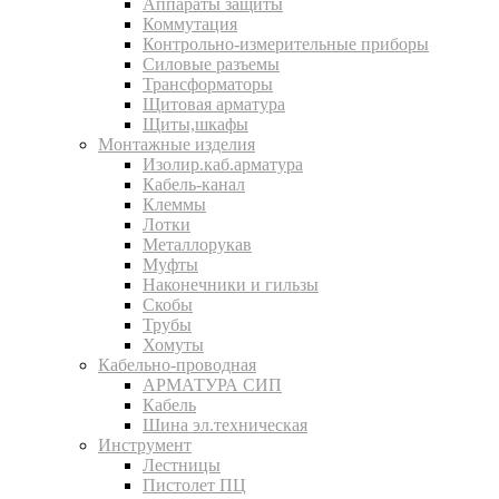
Аппараты защиты
Коммутация
Контрольно-измерительные приборы
Силовые разъемы
Трансформаторы
Щитовая арматура
Щиты,шкафы
Монтажные изделия
Изолир.каб.арматура
Кабель-канал
Клеммы
Лотки
Металлорукав
Муфты
Наконечники и гильзы
Скобы
Трубы
Хомуты
Кабельно-проводная
АРМАТУРА СИП
Кабель
Шина эл.техническая
Инструмент
Лестницы
Пистолет ПЦ