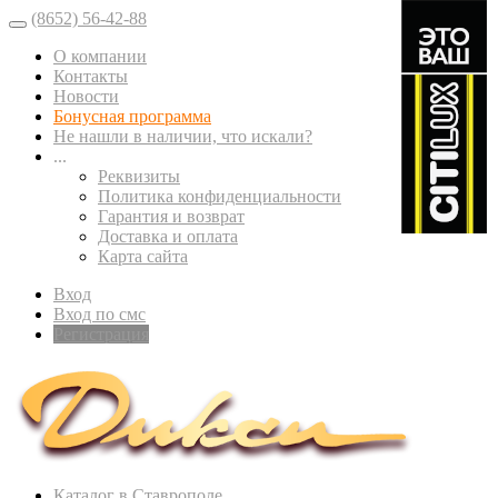
(8652) 56-42-88
О компании
Контакты
Новости
Бонусная программа
Не нашли в наличии, что искали?
...
Реквизиты
Политика конфиденциальности
Гарантия и возврат
Доставка и оплата
Карта сайта
Вход
Вход по смс
Регистрация
Каталог в Ставрополе