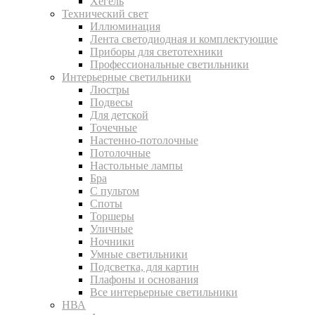
Хегель
Технический свет
Иллюминация
Лента светодиодная и комплектующие
Приборы для светотехники
Профессиональные светильники
Интерьерные светильники
Люстры
Подвесы
Для детской
Точечные
Настенно-потолочные
Потолочные
Настольные лампы
Бра
С пультом
Споты
Торшеры
Уличные
Ночники
Умные светильники
Подсветка, для картин
Плафоны и основания
Все интерьерные светильники
НВА