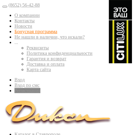
(8652) 56-42-88
О компании
Контакты
Новости
Бонусная программа
Не нашли в наличии, что искали?
...
Реквизиты
Политика конфиденциальности
Гарантия и возврат
Доставка и оплата
Карта сайта
Вход
Вход по смс
Регистрация
Каталог в Ставрополе