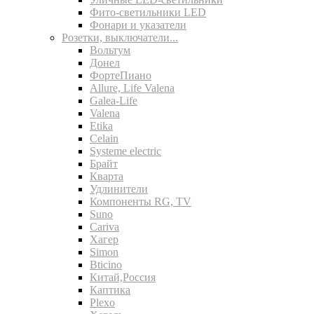
Фито-светильники LED
Фонари и указатели
Розетки, выключатели...
Вольтум
Донел
ФортеПиано
Allure, Life Valena
Galea-Life
Valena
Etika
Celain
Systeme electric
Брайт
Кварта
Удлинители
Компоненты RG, TV
Suno
Cariva
Хагер
Simon
Bticino
Китай,Россия
Каптика
Plexo