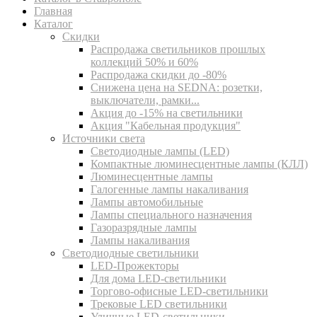
Главная
Каталог
Скидки
Распродажа светильников прошлых
коллекций 50% и 60%
Распродажа скидки до -80%
Cнижена цена на SEDNA: розетки,
выключатели, рамки...
Акция до -15% на светильники
Акция "Кабельная продукция"
Источники света
Светодиодные лампы (LED)
Компактные люминесцентные лампы (КЛЛ)
Люминесцентные лампы
Галогенные лампы накаливания
Лампы автомобильные
Лампы специального назначения
Газоразрядные лампы
Лампы накаливания
Светодиодные светильники
LED-Прожекторы
Для дома LED-светильники
Торгово-офисные LED-светильники
Трековые LED светильники
Уличные LED-светильники