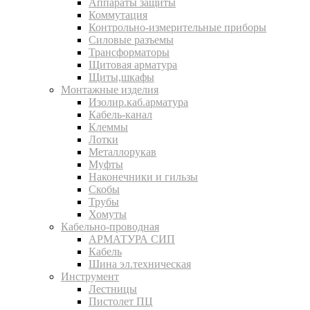
Аппараты защиты
Коммутация
Контрольно-измерительные приборы
Силовые разъемы
Трансформаторы
Щитовая арматура
Щиты,шкафы
Монтажные изделия
Изолир.каб.арматура
Кабель-канал
Клеммы
Лотки
Металлорукав
Муфты
Наконечники и гильзы
Скобы
Трубы
Хомуты
Кабельно-проводная
АРМАТУРА СИП
Кабель
Шина эл.техническая
Инструмент
Лестницы
Пистолет ПЦ