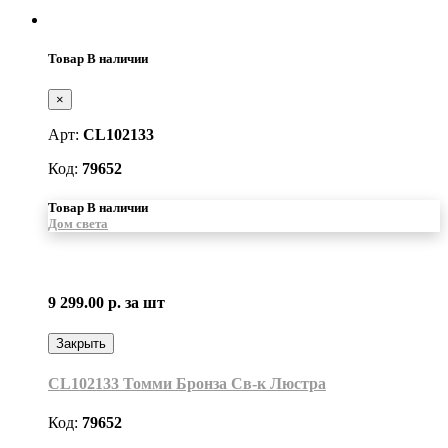
Товар В наличии
×
Арт:
CL102133
Код:
79652
Товар В наличии
Дом света
9 299.00 р.
за шт
Закрыть
CL102133 Томми Бронза Св-к Люстра
Код:
79652