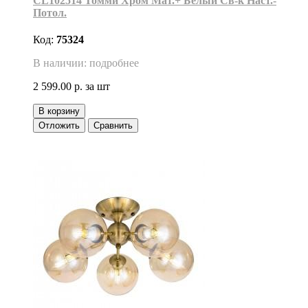
CL102514 Томми Хром Мат.+ Белый Св-к Наст.-
Потол.
Код:
75324
В наличии: подробнее
2 599.00 р.
за шт
В корзину
Отложить
Сравнить