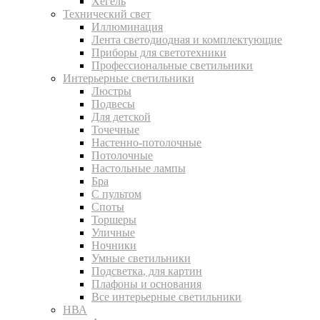
Хегель
Технический свет
Иллюминация
Лента светодиодная и комплектующие
Приборы для светотехники
Профессиональные светильники
Интерьерные светильники
Люстры
Подвесы
Для детской
Точечные
Настенно-потолочные
Потолочные
Настольные лампы
Бра
С пультом
Споты
Торшеры
Уличные
Ночники
Умные светильники
Подсветка, для картин
Плафоны и основания
Все интерьерные светильники
НВА