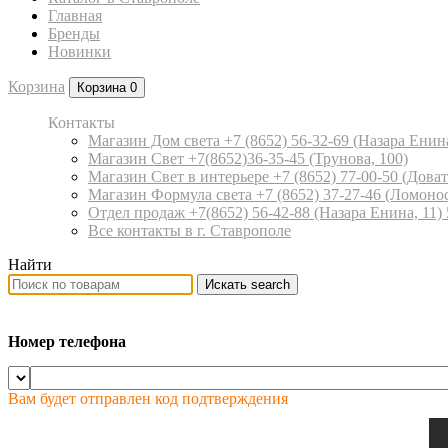
Главная
Бренды
Новинки
Корзина
Корзина
0
Контакты
Магазин Дом света +7 (8652) 56-32-69
(Назара Енина
Магазин Свет +7(8652)36-35-45
(Трунова, 100)
Магазин Свет в интерьере +7 (8652) 77-00-50
(Доват
Магазин Формула света +7 (8652) 37-27-46
(Ломонос
Отдел продаж +7(8652) 56-42-88
(Назара Енина, 11)
Все контакты в г. Ставрополе
Найти
Искать
search
Номер телефона
Вам будет отправлен код подтверждения