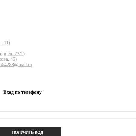
, 11)
орцев, 73/1)
ова, 45)
 564288@mail.ru
Вход по телефону
ПОЛУЧИТЬ КОД