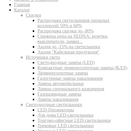
Главная
Каталог
Скидки
Распродажа светильников прошлых
коллекций 50% и 60%
Распродажа скидки до -80%
Cнижена цена на SEDNA: розетки,
выключатели, рамки...
Акция до -15% на светильники
Акция "Кабельная продукция"
Источники света
Светодиодные лампы (LED)
Компактные люминесцентные лампы (КЛЛ)
Люминесцентные лампы
Галогенные лампы накаливания
Лампы автомобильные
Лампы специального назначения
Газоразрядные лампы
Лампы накаливания
Светодиодные светильники
LED-Прожекторы
Для дома LED-светильники
Торгово-офисные LED-светильники
Трековые LED светильники
Уличные LED-светильники