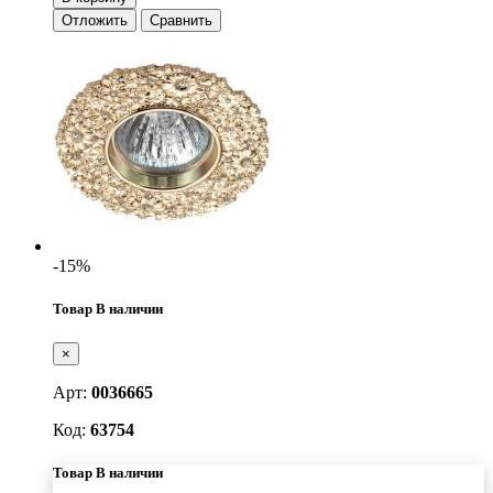
Отложить
Сравнить
-15%
Товар В наличии
×
Арт:
0036665
Код:
63754
Товар В наличии