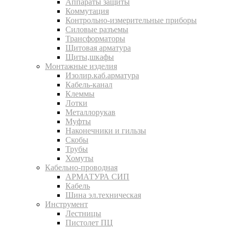
Аппараты защиты
Коммутация
Контрольно-измерительные приборы
Силовые разъемы
Трансформаторы
Щитовая арматура
Щиты,шкафы
Монтажные изделия
Изолир.каб.арматура
Кабель-канал
Клеммы
Лотки
Металлорукав
Муфты
Наконечники и гильзы
Скобы
Трубы
Хомуты
Кабельно-проводная
АРМАТУРА СИП
Кабель
Шина эл.техническая
Инструмент
Лестницы
Пистолет ПЦ