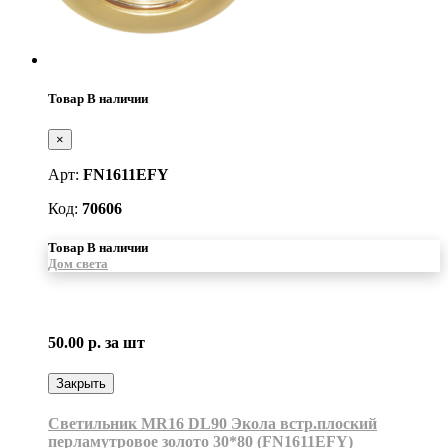
Товар В наличии
×
Арт:
FN1611EFY
Код:
70606
Товар В наличии
Дом света
50.00 р.
за шт
Закрыть
Светильник MR16 DL90 Экола встр.плоский
перламутровое золото 30*80 (FN1611EFY)