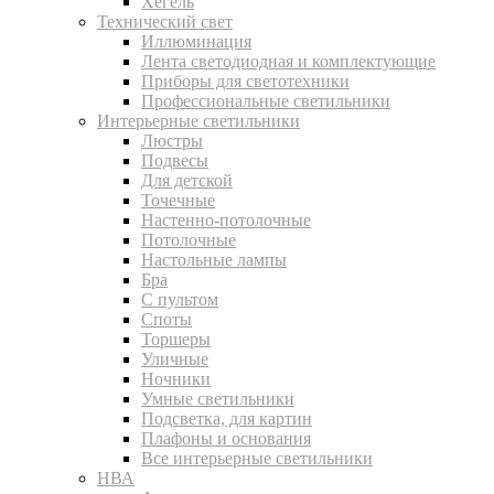
Хегель
Технический свет
Иллюминация
Лента светодиодная и комплектующие
Приборы для светотехники
Профессиональные светильники
Интерьерные светильники
Люстры
Подвесы
Для детской
Точечные
Настенно-потолочные
Потолочные
Настольные лампы
Бра
С пультом
Споты
Торшеры
Уличные
Ночники
Умные светильники
Подсветка, для картин
Плафоны и основания
Все интерьерные светильники
НВА