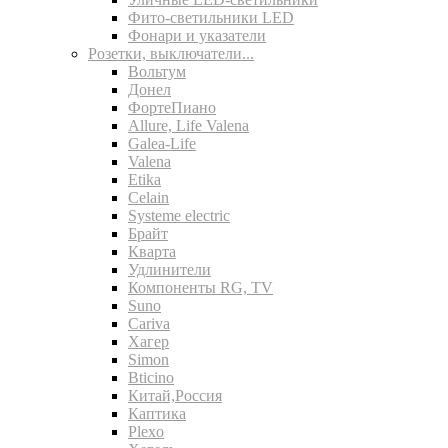
Фито-светильники LED
Фонари и указатели
Розетки, выключатели...
Вольтум
Донел
ФортеПиано
Allure, Life Valena
Galea-Life
Valena
Etika
Celain
Systeme electric
Брайт
Кварта
Удлинители
Компоненты RG, TV
Suno
Cariva
Хагер
Simon
Bticino
Китай,Россия
Каптика
Plexo