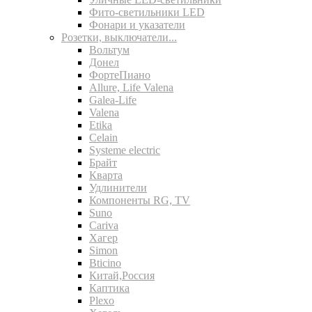
Фито-светильники LED
Фонари и указатели
Розетки, выключатели...
Вольтум
Донел
ФортеПиано
Allure, Life Valena
Galea-Life
Valena
Etika
Celain
Systeme electric
Брайт
Кварта
Удлинители
Компоненты RG, TV
Suno
Cariva
Хагер
Simon
Bticino
Китай,Россия
Каптика
Plexo