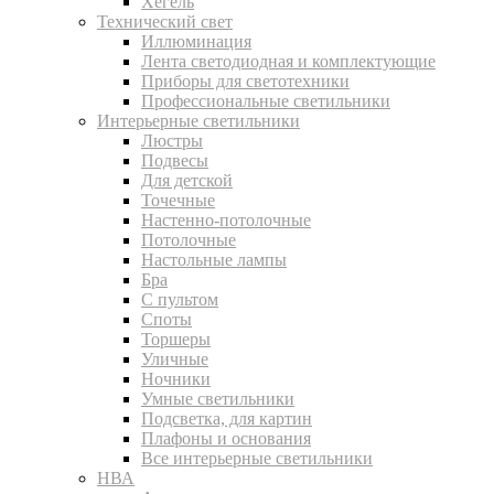
Хегель
Технический свет
Иллюминация
Лента светодиодная и комплектующие
Приборы для светотехники
Профессиональные светильники
Интерьерные светильники
Люстры
Подвесы
Для детской
Точечные
Настенно-потолочные
Потолочные
Настольные лампы
Бра
С пультом
Споты
Торшеры
Уличные
Ночники
Умные светильники
Подсветка, для картин
Плафоны и основания
Все интерьерные светильники
НВА