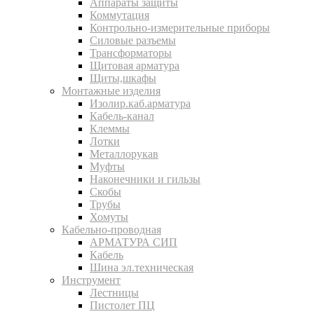
Аппараты защиты
Коммутация
Контрольно-измерительные приборы
Силовые разъемы
Трансформаторы
Щитовая арматура
Щиты,шкафы
Монтажные изделия
Изолир.каб.арматура
Кабель-канал
Клеммы
Лотки
Металлорукав
Муфты
Наконечники и гильзы
Скобы
Трубы
Хомуты
Кабельно-проводная
АРМАТУРА СИП
Кабель
Шина эл.техническая
Инструмент
Лестницы
Пистолет ПЦ