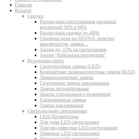
Главная
Каталог
Скидки
Распродажа светильников прошлых
коллекций 50% и 60%
Распродажа скидки до -80%
Cнижена цена на SEDNA: розетки,
выключатели, рамки...
Акция до -15% на светильники
Акция "Кабельная продукция"
Источники света
Светодиодные лампы (LED)
Компактные люминесцентные лампы (КЛЛ)
Люминесцентные лампы
Галогенные лампы накаливания
Лампы автомобильные
Лампы специального назначения
Газоразрядные лампы
Лампы накаливания
Светодиодные светильники
LED-Прожекторы
Для дома LED-светильники
Торгово-офисные LED-светильники
Трековые LED светильники
Уличные LED-светильники