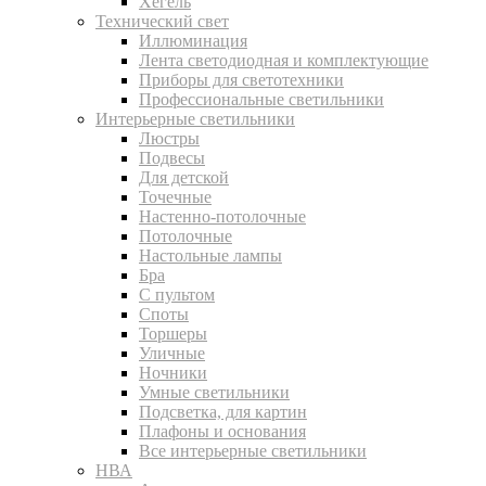
Хегель
Технический свет
Иллюминация
Лента светодиодная и комплектующие
Приборы для светотехники
Профессиональные светильники
Интерьерные светильники
Люстры
Подвесы
Для детской
Точечные
Настенно-потолочные
Потолочные
Настольные лампы
Бра
С пультом
Споты
Торшеры
Уличные
Ночники
Умные светильники
Подсветка, для картин
Плафоны и основания
Все интерьерные светильники
НВА