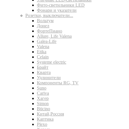
Фито-светильники LED
Фонари и указатели
Розетки, выключатели...
Вольтум
Донел
ФортеПиано
Allure, Life Valena
Galea-Life
Valena
Etika
Celain
Systeme electric
Брайт
Кварта
Удлинители
Компоненты RG, TV
Suno
Cariva
Хагер
Simon
Bticino
Китай,Россия
Каптика
Plexo