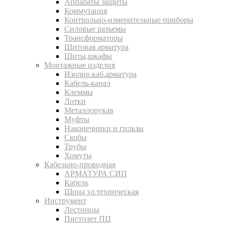
Аппараты защиты
Коммутация
Контрольно-измерительные приборы
Силовые разъемы
Трансформаторы
Щитовая арматура
Щиты,шкафы
Монтажные изделия
Изолир.каб.арматура
Кабель-канал
Клеммы
Лотки
Металлорукав
Муфты
Наконечники и гильзы
Скобы
Трубы
Хомуты
Кабельно-проводная
АРМАТУРА СИП
Кабель
Шина эл.техническая
Инструмент
Лестницы
Пистолет ПЦ