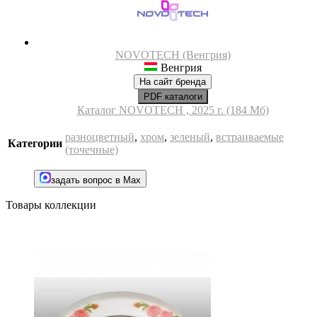
NOVOTECH (Венгрия)
Венгрия
На сайт бренда
PDF каталоги
Каталог NOVOTECH , 2025 г. (184 Мб)
разноцветный
,
хром
,
зеленый
,
встраиваемые
Категории
(точечные)
задать вопрос в Max
Товары коллекции