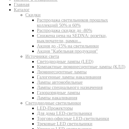
Главная
Каталог
Скидки
Распродажа светильников прошлых
коллекций 50% и 60%
Распродажа скидки до -80%
Cнижена цена на SEDNA: розетки,
выключатели, рамки...
Акция до -15% на светильники
Акция "Кабельная продукция"
Источники света
Светодиодные лампы (LED)
Компактные люминесцентные лампы (КЛЛ)
Люминесцентные лампы
Галогенные лампы накаливания
Лампы автомобильные
Лампы специального назначения
Газоразрядные лампы
Лампы накаливания
Светодиодные светильники
LED-Прожекторы
Для дома LED-светильники
Торгово-офисные LED-светильники
Трековые LED светильники
Уличные LED-светильники