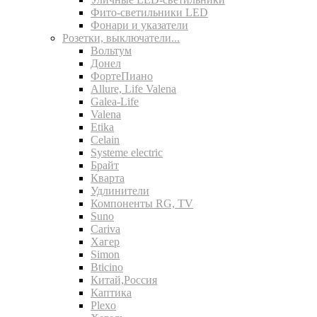
Фито-светильники LED
Фонари и указатели
Розетки, выключатели...
Вольтум
Донел
ФортеПиано
Allure, Life Valena
Galea-Life
Valena
Etika
Celain
Systeme electric
Брайт
Кварта
Удлинители
Компоненты RG, TV
Suno
Cariva
Хагер
Simon
Bticino
Китай,Россия
Каптика
Plexo