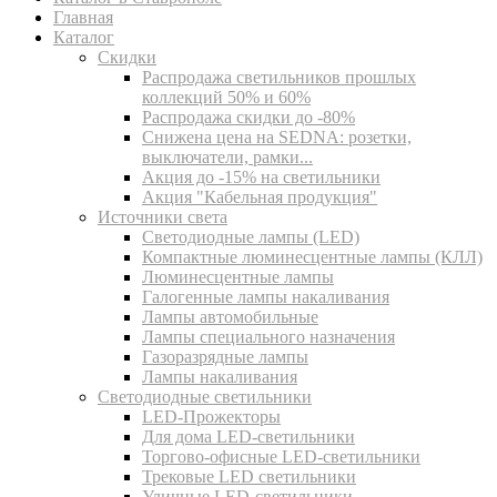
Главная
Каталог
Скидки
Распродажа светильников прошлых
коллекций 50% и 60%
Распродажа скидки до -80%
Cнижена цена на SEDNA: розетки,
выключатели, рамки...
Акция до -15% на светильники
Акция "Кабельная продукция"
Источники света
Светодиодные лампы (LED)
Компактные люминесцентные лампы (КЛЛ)
Люминесцентные лампы
Галогенные лампы накаливания
Лампы автомобильные
Лампы специального назначения
Газоразрядные лампы
Лампы накаливания
Светодиодные светильники
LED-Прожекторы
Для дома LED-светильники
Торгово-офисные LED-светильники
Трековые LED светильники
Уличные LED-светильники