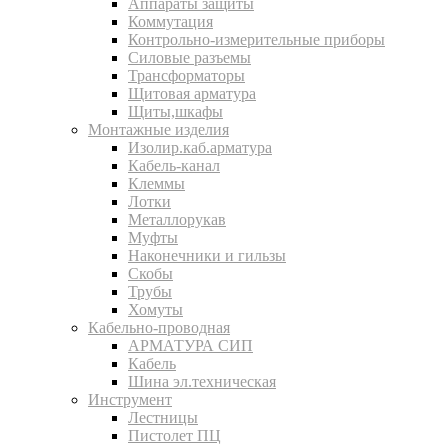
Аппараты защиты
Коммутация
Контрольно-измерительные приборы
Силовые разъемы
Трансформаторы
Щитовая арматура
Щиты,шкафы
Монтажные изделия
Изолир.каб.арматура
Кабель-канал
Клеммы
Лотки
Металлорукав
Муфты
Наконечники и гильзы
Скобы
Трубы
Хомуты
Кабельно-проводная
АРМАТУРА СИП
Кабель
Шина эл.техническая
Инструмент
Лестницы
Пистолет ПЦ