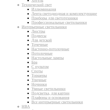
Хегель
Технический свет
Иллюминация
Лента светодиодная и комплектующие
Приборы для светотехники
Профессиональные светильники
Интерьерные светильники
Люстры
Подвесы
Для детской
Точечные
Настенно-потолочные
Потолочные
Настольные лампы
Бра
С пультом
Споты
Торшеры
Уличные
Ночники
Умные светильники
Подсветка, для картин
Плафоны и основания
Все интерьерные светильники
НВА