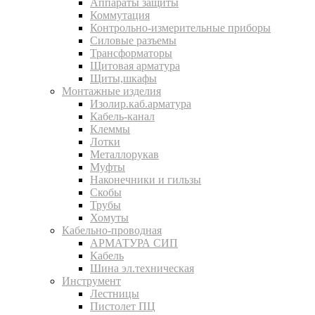
Аппараты защиты
Коммутация
Контрольно-измерительные приборы
Силовые разъемы
Трансформаторы
Щитовая арматура
Щиты,шкафы
Монтажные изделия
Изолир.каб.арматура
Кабель-канал
Клеммы
Лотки
Металлорукав
Муфты
Наконечники и гильзы
Скобы
Трубы
Хомуты
Кабельно-проводная
АРМАТУРА СИП
Кабель
Шина эл.техническая
Инструмент
Лестницы
Пистолет ПЦ