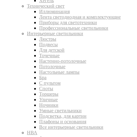
Хегель
Технический свет
Иллюминация
Лента светодиодная и комплектующие
Приборы для светотехники
Профессиональные светильники
Интерьерные светильники
Люстры
Подвесы
Для детской
Точечные
Настенно-потолочные
Потолочные
Настольные лампы
Бра
С пультом
Споты
Торшеры
Уличные
Ночники
Умные светильники
Подсветка, для картин
Плафоны и основания
Все интерьерные светильники
НВА