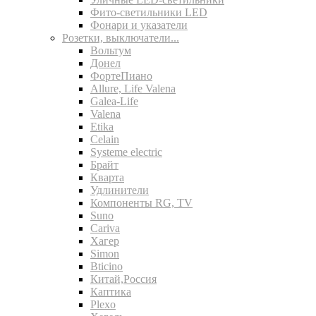
Фито-светильники LED
Фонари и указатели
Розетки, выключатели...
Вольтум
Донел
ФортеПиано
Allure, Life Valena
Galea-Life
Valena
Etika
Celain
Systeme electric
Брайт
Кварта
Удлинители
Компоненты RG, TV
Suno
Cariva
Хагер
Simon
Bticino
Китай,Россия
Каптика
Plexo