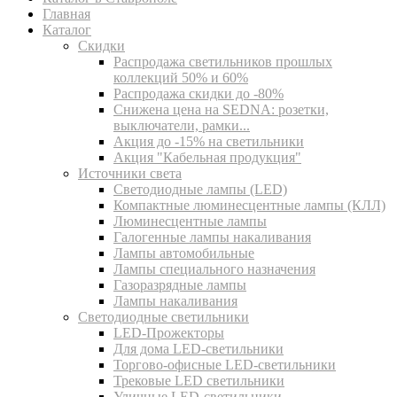
Главная
Каталог
Скидки
Распродажа светильников прошлых
коллекций 50% и 60%
Распродажа скидки до -80%
Cнижена цена на SEDNA: розетки,
выключатели, рамки...
Акция до -15% на светильники
Акция "Кабельная продукция"
Источники света
Светодиодные лампы (LED)
Компактные люминесцентные лампы (КЛЛ)
Люминесцентные лампы
Галогенные лампы накаливания
Лампы автомобильные
Лампы специального назначения
Газоразрядные лампы
Лампы накаливания
Светодиодные светильники
LED-Прожекторы
Для дома LED-светильники
Торгово-офисные LED-светильники
Трековые LED светильники
Уличные LED-светильники