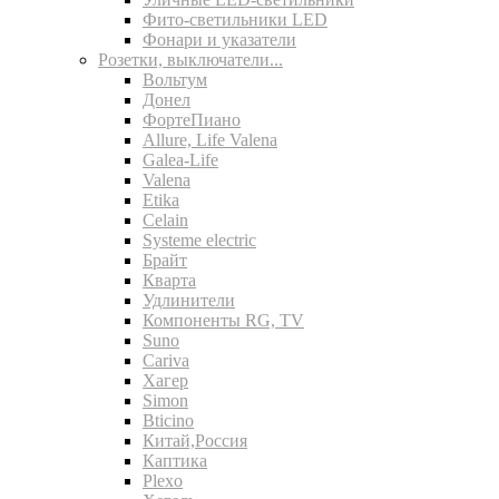
Фито-светильники LED
Фонари и указатели
Розетки, выключатели...
Вольтум
Донел
ФортеПиано
Allure, Life Valena
Galea-Life
Valena
Etika
Celain
Systeme electric
Брайт
Кварта
Удлинители
Компоненты RG, TV
Suno
Cariva
Хагер
Simon
Bticino
Китай,Россия
Каптика
Plexo