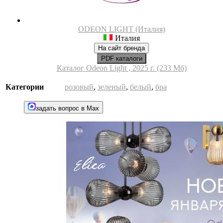
ODEON LIGHT (Италия)
Италия
На сайт бренда
PDF каталоги
Каталог Odeon Light , 2025 г. (233 Мб)
Категории
розовый
,
зеленый
,
белый
,
бра
задать вопрос в Max