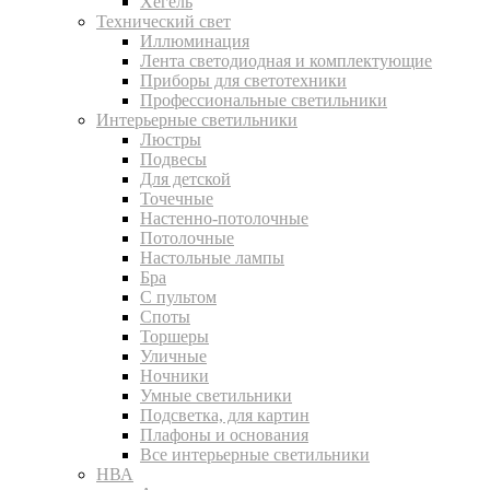
Хегель
Технический свет
Иллюминация
Лента светодиодная и комплектующие
Приборы для светотехники
Профессиональные светильники
Интерьерные светильники
Люстры
Подвесы
Для детской
Точечные
Настенно-потолочные
Потолочные
Настольные лампы
Бра
С пультом
Споты
Торшеры
Уличные
Ночники
Умные светильники
Подсветка, для картин
Плафоны и основания
Все интерьерные светильники
НВА