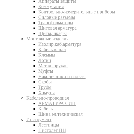
Аппараты защиты
Коммутация
Контрольно-измерительные приборы
Силовые разъемы
Трансформаторы
Щитовая арматура
Щиты,шкафы
Монтажные изделия
Изолир.каб.арматура
Кабель-канал
Клеммы
Лотки
Металлорукав
Муфты
Наконечники и гильзы
Скобы
Трубы
Хомуты
Кабельно-проводная
АРМАТУРА СИП
Кабель
Шина эл.техническая
Инструмент
Лестницы
Пистолет ПЦ