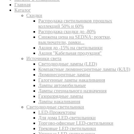
Главная
Каталог
Скидки
Распродажа светильников прошлых
коллекций 50% и 60%
Распродажа скидки до -80%
Cнижена цена на SEDNA: розетки,
выключатели, рамки...
Акция до -15% на светильники
Акция "Кабельная продукция"
Источники света
Светодиодные лампы (LED)
Компактные люминесцентные лампы (КЛЛ)
Люминесцентные лампы
Галогенные лампы накаливания
Лампы автомобильные
Лампы специального назначения
Газоразрядные лампы
Лампы накаливания
Светодиодные светильники
LED-Прожекторы
Для дома LED-светильники
Торгово-офисные LED-светильники
Трековые LED светильники
Уличные LED-светильники