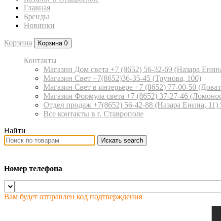
Главная
Бренды
Новинки
Корзина
Корзина
0
Контакты
Магазин Дом света +7 (8652) 56-32-69
(Назара Енина
Магазин Свет +7(8652)36-35-45
(Трунова, 100)
Магазин Свет в интерьере +7 (8652) 77-00-50
(Доват
Магазин Формула света +7 (8652) 37-27-46
(Ломонос
Отдел продаж +7(8652) 56-42-88
(Назара Енина, 11)
Все контакты в г. Ставрополе
Найти
Искать
search
Номер телефона
Вам будет отправлен код подтверждения