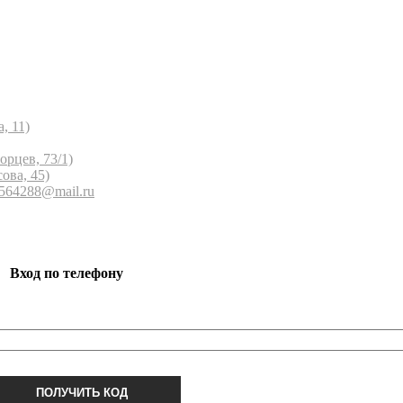
, 11)
орцев, 73/1)
ова, 45)
 564288@mail.ru
Вход по телефону
ПОЛУЧИТЬ КОД