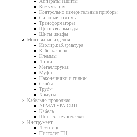
Аппараты защиты
Коммутация
Контрольно-измерительные приборы
Силовые разъемы
Трансформаторы
Щитовая арматура
Щиты,шкафы
Монтажные изделия
Изолир.каб.арматура
Кабель-канал
Клеммы
Лотки
Металлорукав
Муфты
Наконечники и гильзы
Скобы
Трубы
Хомуты
Кабельно-проводная
АРМАТУРА СИП
Кабель
Шина эл.техническая
Инструмент
Лестницы
Пистолет ПЦ