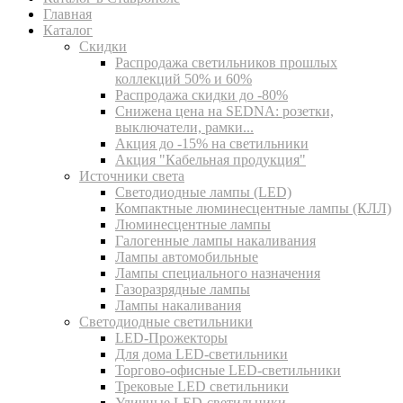
Главная
Каталог
Скидки
Распродажа светильников прошлых
коллекций 50% и 60%
Распродажа скидки до -80%
Cнижена цена на SEDNA: розетки,
выключатели, рамки...
Акция до -15% на светильники
Акция "Кабельная продукция"
Источники света
Светодиодные лампы (LED)
Компактные люминесцентные лампы (КЛЛ)
Люминесцентные лампы
Галогенные лампы накаливания
Лампы автомобильные
Лампы специального назначения
Газоразрядные лампы
Лампы накаливания
Светодиодные светильники
LED-Прожекторы
Для дома LED-светильники
Торгово-офисные LED-светильники
Трековые LED светильники
Уличные LED-светильники