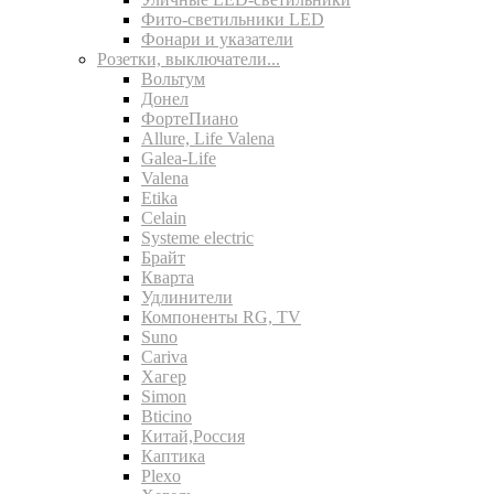
Фито-светильники LED
Фонари и указатели
Розетки, выключатели...
Вольтум
Донел
ФортеПиано
Allure, Life Valena
Galea-Life
Valena
Etika
Celain
Systeme electric
Брайт
Кварта
Удлинители
Компоненты RG, TV
Suno
Cariva
Хагер
Simon
Bticino
Китай,Россия
Каптика
Plexo