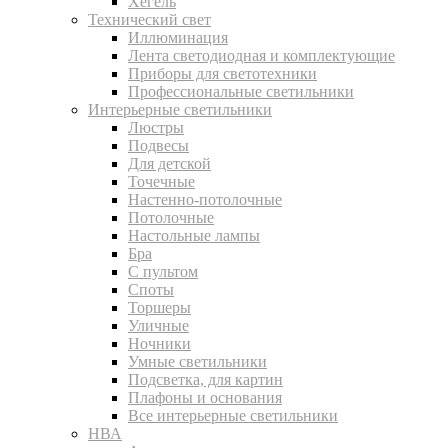
Хегель
Технический свет
Иллюминация
Лента светодиодная и комплектующие
Приборы для светотехники
Профессиональные светильники
Интерьерные светильники
Люстры
Подвесы
Для детской
Точечные
Настенно-потолочные
Потолочные
Настольные лампы
Бра
С пультом
Споты
Торшеры
Уличные
Ночники
Умные светильники
Подсветка, для картин
Плафоны и основания
Все интерьерные светильники
НВА