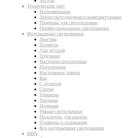
Хегель
Технический свет
Иллюминация
Лента светодиодная и комплектующие
Приборы для светотехники
Профессиональные светильники
Интерьерные светильники
Люстры
Подвесы
Для детской
Точечные
Настенно-потолочные
Потолочные
Настольные лампы
Бра
С пультом
Споты
Торшеры
Уличные
Ночники
Умные светильники
Подсветка, для картин
Плафоны и основания
Все интерьерные светильники
НВА