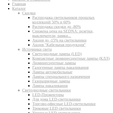
Главная
Каталог
Скидки
Распродажа светильников прошлых
коллекций 50% и 60%
Распродажа скидки до -80%
Cнижена цена на SEDNA: розетки,
выключатели, рамки...
Акция до -15% на светильники
Акция "Кабельная продукция"
Источники света
Светодиодные лампы (LED)
Компактные люминесцентные лампы (КЛЛ)
Люминесцентные лампы
Галогенные лампы накаливания
Лампы автомобильные
Лампы специального назначения
Газоразрядные лампы
Лампы накаливания
Светодиодные светильники
LED-Прожекторы
Для дома LED-светильники
Торгово-офисные LED-светильники
Трековые LED светильники
Уличные LED-светильники