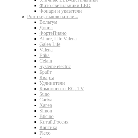
Фито-светильники LED
Фонари и указатели
Розетки, выключатели...
Вольтум
Донел
ФортеПиано
Allure, Life Valena
Galea-Life
Valena
Etika
Celain
Systeme electric
Брайт
Кварта
Удлинители
Компоненты RG, TV
Suno
Cariva
Хагер
Simon
Bticino
Китай,Россия
Каптика
Plexo