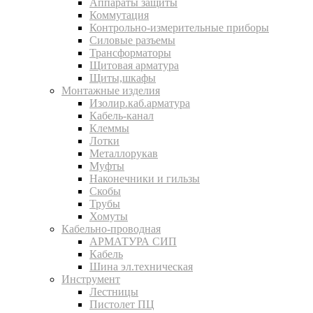
Аппараты защиты
Коммутация
Контрольно-измерительные приборы
Силовые разъемы
Трансформаторы
Щитовая арматура
Щиты,шкафы
Монтажные изделия
Изолир.каб.арматура
Кабель-канал
Клеммы
Лотки
Металлорукав
Муфты
Наконечники и гильзы
Скобы
Трубы
Хомуты
Кабельно-проводная
АРМАТУРА СИП
Кабель
Шина эл.техническая
Инструмент
Лестницы
Пистолет ПЦ