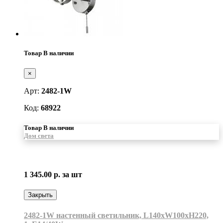
Товар В наличии
×
Арт:
2482-1W
Код:
68922
Товар В наличии
Дом света
1 345.00 р.
за шт
Закрыть
2482-1W настенный светильник, L140xW100хH220,