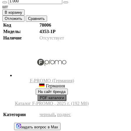
шт
В корзину
Отложить
Сравнить
Код
78006
Модель:
4353-1P
Наличие
Отсутствует
F-PROMO (Германия)
Германия
На сайт бренда
PDF каталоги
Каталог F-PROMO , 2025 г. (192 Мб)
Категории
черный
,
подвес
задать вопрос в Max