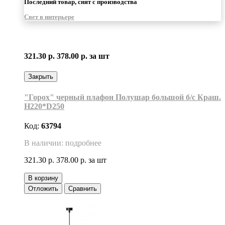
Последний товар, снят с производства
Свет в интерьере
321.30 р.
378.00 р.
за шт
Закрыть
"Горох" черный плафон Полушар большой б/с Краш.
H220*D250
Код:
63794
В наличии: подробнее
321.30 р.
378.00 р.
за шт
В корзину
Отложить
Сравнить