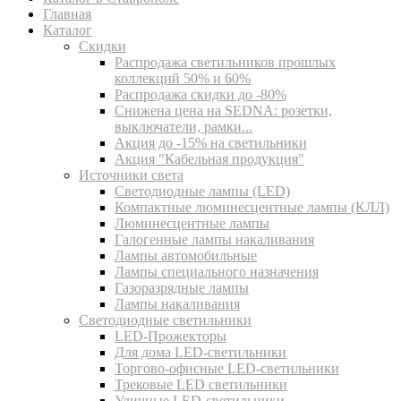
Главная
Каталог
Скидки
Распродажа светильников прошлых
коллекций 50% и 60%
Распродажа скидки до -80%
Cнижена цена на SEDNA: розетки,
выключатели, рамки...
Акция до -15% на светильники
Акция "Кабельная продукция"
Источники света
Светодиодные лампы (LED)
Компактные люминесцентные лампы (КЛЛ)
Люминесцентные лампы
Галогенные лампы накаливания
Лампы автомобильные
Лампы специального назначения
Газоразрядные лампы
Лампы накаливания
Светодиодные светильники
LED-Прожекторы
Для дома LED-светильники
Торгово-офисные LED-светильники
Трековые LED светильники
Уличные LED-светильники