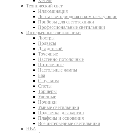
Хегель
Технический свет
Иллюминация
Лента светодиодная и комплектующие
Приборы для светотехники
Профессиональные светильники
Интерьерные светильники
Люстры
Подвесы
Для детской
Точечные
Настенно-потолочные
Потолочные
Настольные лампы
Бра
С пультом
Споты
Торшеры
Уличные
Ночники
Умные светильники
Подсветка, для картин
Плафоны и основания
Все интерьерные светильники
НВА