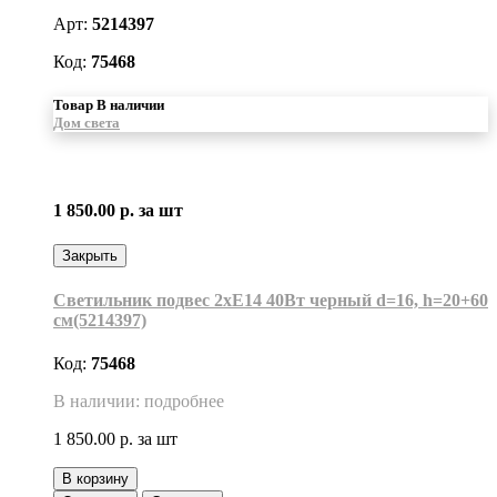
Арт:
5214397
Код:
75468
Товар В наличии
Дом света
1 850.00 р.
за шт
Закрыть
Светильник подвес 2хЕ14 40Вт черный d=16, h=20+60
см(5214397)
Код:
75468
В наличии: подробнее
1 850.00 р.
за шт
В корзину