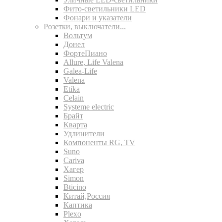
Фито-светильники LED
Фонари и указатели
Розетки, выключатели...
Вольтум
Донел
ФортеПиано
Allure, Life Valena
Galea-Life
Valena
Etika
Celain
Systeme electric
Брайт
Кварта
Удлинители
Компоненты RG, TV
Suno
Cariva
Хагер
Simon
Bticino
Китай,Россия
Каптика
Plexo