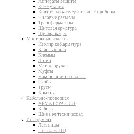
Аппараты защиты
Коммутация
Контрольно-измерительные приборы
Силовые разъемы
Трансформаторы
Щитовая арматура
Щиты,шкафы
Монтажные изделия
Изолир.каб.арматура
Кабель-канал
Клеммы
Лотки
Металлорукав
Муфты
Наконечники и гильзы
Скобы
Трубы
Хомуты
Кабельно-проводная
АРМАТУРА СИП
Кабель
Шина эл.техническая
Инструмент
Лестницы
Пистолет ПЦ